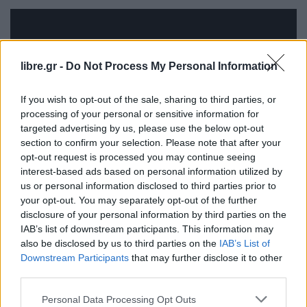
libre.gr -
Do Not Process My Personal Information
If you wish to opt-out of the sale, sharing to third parties, or
processing of your personal or sensitive information for
targeted advertising by us, please use the below opt-out
section to confirm your selection. Please note that after your
ΑΛΗΘΕΙΑ 6
opt-out request is processed you may continue seeing
interest-based ads based on personal information utilized by
Το νομοσχέδιο αυτό ωφελεί τους εκπαιδευτικούς,
us or personal information disclosed to third parties prior to
δίνοντας ευκαιρίες πρόσθετης απασχόλησης με
your opt-out. You may separately opt-out of the further
δυνατότητα αύξησης του εισοδήματός τους, με
disclosure of your personal information by third parties on the
IAB’s list of downstream participants. This information may
αυξημένη προστασία στο εργασιακό καθεστώς
also be disclosed by us to third parties on the
IAB’s List of
τους.
Πώς;
Downstream Participants
that may further disclose it to other
• Δίνεται η δυνατότητα στους ιδιωτικούς
third parties.
εκπαιδευτικούς να εργάζονται και σε πρόσθετες
Personal Data Processing Opt Outs