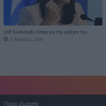
Κεραμέως: Η πρώτη Συλλογική Σύμβασ
με...
ου...
11 Μαρτίου, 2026
Ποιοι είμαστε