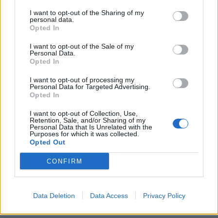
εκπαιδευτικές δραστηριότητες, μετά το πέρας του
I want to opt-out of the Sharing of my
(υποχρεωτικού ή διευρυμένου) ωραρίου, με
personal data.
Opted In
πρόσθετη αμοιβή.
• Δίνεται η δυνατότητα σε όλους τους ιδιωτικούς
I want to opt-out of the Sale of my
Personal Data.
εκπαιδευτικούς να εργάζονται παράλληλα σε
Opted In
κέντρα ξένων γλωσσών και άλλους φορείς
I want to opt-out of processing my
εκπαίδευσης με πρόσθετη αμοιβή.
Personal Data for Targeted Advertising.
Opted In
• Δίνεται η δυνατότητα στους ιδιωτικούς
εκπαιδευτικούς να εργάζονται με πρόσθετη
I want to opt-out of Collection, Use,
Retention, Sale, and/or Sharing of my
αμοιβή σε δραστηριότητες της σχολικής μονάδας
Personal Data that Is Unrelated with the
Purposes for which it was collected.
και κατά τη διάρκεια του καλοκαιριού (και όχι
Opted Out
μόνο μέχρι τις 30 Ιουνίου).
CONFIRM
• Προβλέπεται η μετατροπή όλων των συμβάσεων
των ιδιωτικών εκπαιδευτικών σε αορίστου χρόνου
– καταργούνται οι συμβάσεις διετίας, που τους
Data Deletion
Data Access
Privacy Policy
οδηγούσαν σε δυσμενή θέση.