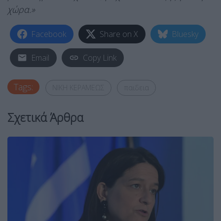
χώρα.»
Facebook
Share on X
Bluesky
Email
Copy Link
Tags:
ΝΙΚΗ ΚΕΡΑΜΕΩΣ
παιδεια
Σχετικά Άρθρα