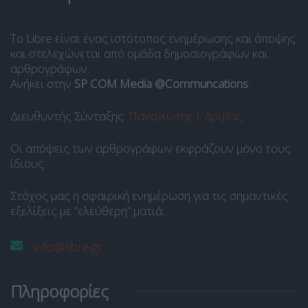
Το Libre είναι ένας ιστότοπος ενημέρωσης και άποψης
και στελεχώνεται από ομάδα δημοσιογράφων και
αρθρογράφων.
Ανήκει στην
SP COM Media @Communcations
.
Διευθυντής Σύνταξης:
Παναγιώτης Ι. Δρίβας
.
Οι απόψεις των αρθρογράφων εκφράζουν μόνο τους
ίδιους.
Στόχος μας η σφαιρική ενημέρωση για τις σημαντικές
εξελίξεις με “ελεύθερη” ματιά.
info@libre.gr
Πληροφορίες