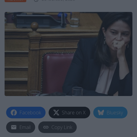
Facebook
Share on X
Bluesky
Email
Copy Link