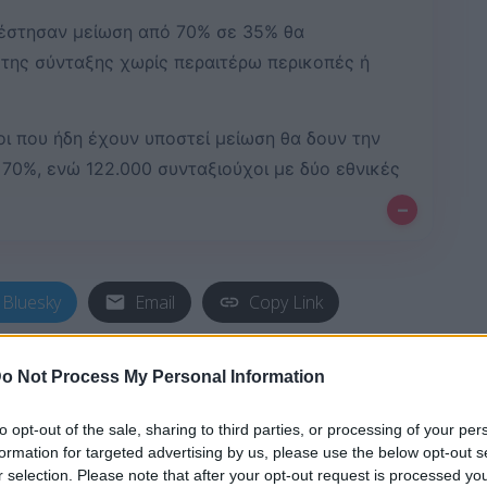
πέστησαν μείωση από 70% σε 35% θα
της σύνταξης χωρίς περαιτέρω περικοπές ή
οι που ήδη έχουν υποστεί μείωση θα δουν την
 70%, ενώ 122.000 συνταξιούχοι με δύο εθνικές
–
Bluesky
Email
Copy Link
α κατατεθεί στη Βουλή η νομοθετική
o Not Process My Personal Information
ργός Εργασίας και Κοινωνικής
to opt-out of the sale, sharing to third parties, or processing of your per
ύμφωνα με την οποία καταργείται
formation for targeted advertising by us, please use the below opt-out s
των συντάξεων χηρείας μετά την
r selection. Please note that after your opt-out request is processed y