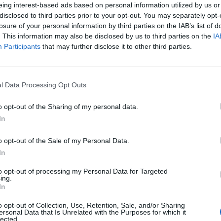
eing interest-based ads based on personal information utilized by us or
οβλέπεται στον νόμο Κατρούγκαλου
disclosed to third parties prior to your opt-out. You may separately opt-
ς που έλαβαν σύνταξη χηρείας μετά
losure of your personal information by third parties on the IAB’s list of
. This information may also be disclosed by us to third parties on the
IA
Participants
that may further disclose it to other third parties.
αι από την υποχρέωση καταβολής
l Data Processing Opt Outs
οι χηρείας,
για τους οποίου
ς δεν έχει
υτή, ενώ προβλέπεται ότι θα συνεχίσει κανονικά
o opt-out of the Sharing of my personal data.
ς περιπτώσεις όπως οι συντάξεις χηρείας, όπου
In
εν πηγάζει εξ ιδίου δικαιώματος.
o opt-out of the Sale of my Personal Data.
In
ρύθμιση
to opt-out of processing my Personal Data for Targeted
ing.
In
 σε ανάρτησή της, η ρύθμιση βάζει τέλος σε
o opt-out of Collection, Use, Retention, Sale, and/or Sharing
ersonal Data that Is Unrelated with the Purposes for which it
χους σ
ύνταξης χηρείας.
lected.