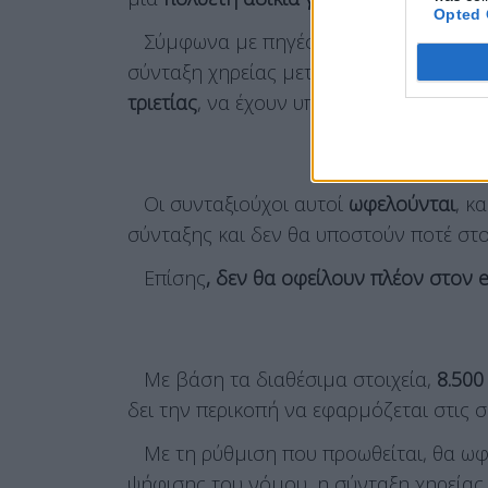
Opted 
Σύμφωνα με πηγές του
Υπουργείου Ερ
σύνταξη χηρείας μετά τον νόμο
Κατρο
τριετίας
, να έχουν υποστεί
περικοπή από
Οι συνταξιούχοι αυτοί
ωφελούνται
, κ
σύνταξης και δεν θα υποστούν ποτέ στ
Επίσης
, δεν θα οφείλουν πλέον στον 
Με βάση τα διαθέσιμα στοιχεία,
8.500
δει την περικοπή να εφαρμόζεται στις σ
Με τη ρύθμιση που προωθείται, θα ωφ
ψήφισης του νόμου, η σύνταξη χηρείας 