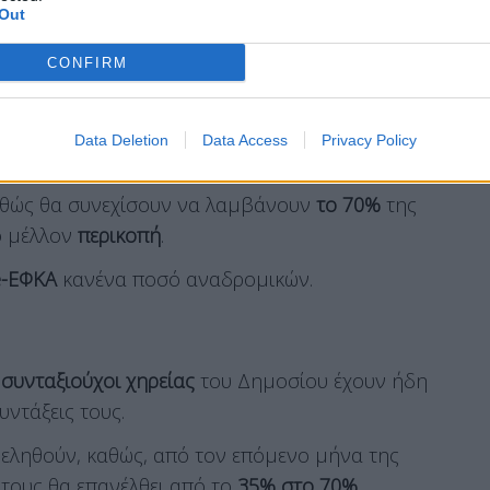
Out
γασίας, 75.000 συνταξιούχοι
που έλαβαν
CONFIRM
ύγκαλου
θα έπρεπε, μετά τη συμπλήρωση της
 το 70% στο 35%.
Data Deletion
Data Access
Privacy Policy
αθώς θα συνεχίσουν να λαμβάνουν
το 70%
της
ο μέλλον
περικοπή
.
e-ΕΦΚΑ
κανένα ποσό αναδρομικών.
 συνταξιούχοι χηρείας
του Δημοσίου έχουν ήδη
υντάξεις τους.
εληθούν, καθώς, από τον επόμενο μήνα της
τους θα επανέλθει από το
35% στο 70%.