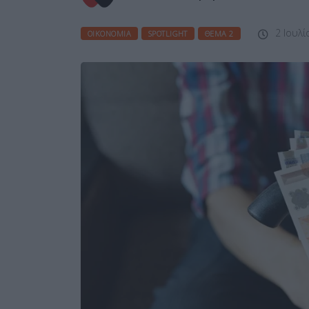
2 Ιουλί
ΟΙΚΟΝΟΜΊΑ
SPOTLIGHT
ΘΈΜΑ 2