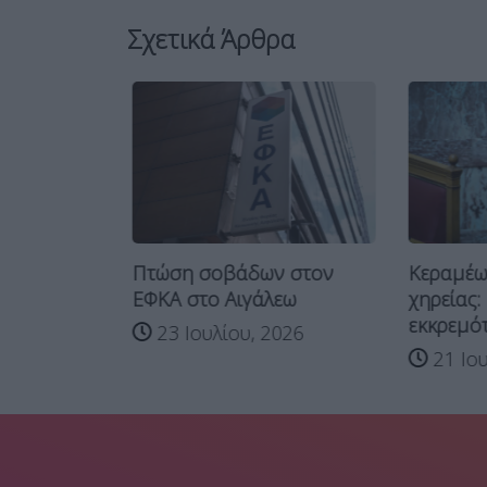
Σχετικά Άρθρα
Κεραμέως
έρα ο νέος
Πτώση σοβάδων στον
χηρείας: 
ΕΦΚΑ στο Αιγάλεω
εκκρεμότη
.
23 Ιουλίου, 2026
21 Ιου
026