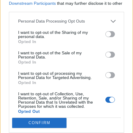
Downstream Participants
that may further disclose it to other
κρατών μελών της Ένωσης.
third parties.
Αν δεν επιτευχθεί μια ικανοποιητική λύση,
Personal Data Processing Opt Outs
προσθέτει η Rai, η Ιταλία θα μπορούσε να θέσει
βέτο κατά την τελική έγκριση του Πολυετούς
I want to opt-out of the Sharing of my
personal data.
Δημοσιονομικού Πλαισίου της ΕΕ.
Opted In
I want to opt-out of the Sale of my
Facebook
Share on X
Bluesky
Personal Data.
Opted In
Email
Copy Link
I want to opt-out of processing my
Personal Data for Targeted Advertising.
Opted In
Tags:
συνοδος κορυφης
ΤΖΟΥΖΕΠΕ ΚΟΝΤΕ
I want to opt-out of Collection, Use,
Retention, Sale, and/or Sharing of my
Personal Data that Is Unrelated with the
Σχετικά Άρθρα
Purposes for which it was collected.
Opted Out
CONFIRM