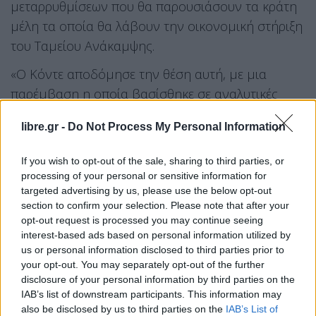
μεταρρυθμίσεων που θα παρουσιάσουν τα κράτη
μέλη τα οποία θα λάβουν την οικονομική στήριξη
του Ταμείου Ανάκαμψης.
«Ο Κόντε αποδόμησε την θέση αυτή, με μια
παρέμβαση η οποία βασίσθηκε σε αναλυτικές
νομικές αρχές», τονίζει ο ιταλικός τύπος.
libre.gr -
Do Not Process My Personal Information
Παράλληλα, πάντως, σύμφωνα με την εφημερίδα
La Repubblica, είναι σαφές ότι «η όλη πορεία της
If you wish to opt-out of the sale, sharing to third parties, or
διαπραγμάτευσης είναι ανηφορική».
processing of your personal or sensitive information for
targeted advertising by us, please use the below opt-out
section to confirm your selection. Please note that after your
Η ιταλική δημόσια τηλεόραση Rai, τέλος, σε ότι
opt-out request is processed you may continue seeing
αφορά την έγκριση των σχεδίων μεταρρυθμίσεων
interest-based ads based on personal information utilized by
των διαφόρων χωρών, τονίζει ότι μπορεί, τελικά,
us or personal information disclosed to third parties prior to
your opt-out. You may separately opt-out of the further
να μην θεωρηθεί αρκετό μόνο το «πράσινο φως»
disclosure of your personal information by third parties on the
της Ευρωπαϊκής Επιτροπής, αλλά να χρειαστεί και
IAB’s list of downstream participants. This information may
το «ελεύθερο» από μια ενισχυμένη πλειοψηφία
also be disclosed by us to third parties on the
IAB’s List of