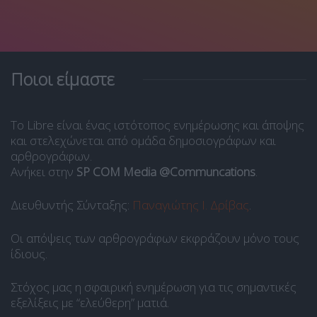
Ποιοι είμαστε
Το Libre είναι ένας ιστότοπος ενημέρωσης και άποψης
και στελεχώνεται από ομάδα δημοσιογράφων και
αρθρογράφων.
Ανήκει στην
SP COM Media @Communcations
.
Διευθυντής Σύνταξης:
Παναγιώτης Ι. Δρίβας
.
Οι απόψεις των αρθρογράφων εκφράζουν μόνο τους
ίδιους.
Στόχος μας η σφαιρική ενημέρωση για τις σημαντικές
εξελίξεις με “ελεύθερη” ματιά.