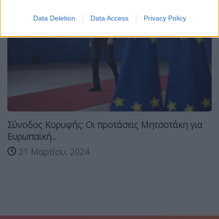
Data Deletion
Data Access
Privacy Policy
Σύνοδος Κορυφής: Οι προτάσεις Μητσοτάκη για
Ευρωπαϊκή...
21 Μαρτίου, 2024