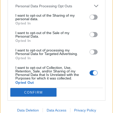
διαφήμισης του καναπέ». Επίσης ότι η καμπάνια
Personal Data Processing Opt Outs
του MeToo είναι σημαντική αλλά υπάρχουν και
I want to opt-out of the Sharing of my
πολλές «τρελές» που λένε βλακείες για τους
personal data.
Opted In
άνδρες.
I want to opt-out of the Sale of my
Personal Data.
Η κριτική για τη νέα κυβέρνηση δεν εξαντλείται
Opted In
όμως μόνο σε αυτούς τους δυο άνδρες. Τα
I want to opt-out of processing my
μεγαλύτερα υπουργεία πήγαν σε ανδρικά χέρια.
Personal Data for Targeted Advertising.
Opted In
Μόνο τα υπουργεία Περιβάλλοντος, Άμυνας και
Εργασίας πήραν γυναίκες.
I want to opt-out of Collection, Use,
Retention, Sale, and/or Sharing of my
Personal Data that Is Unrelated with the
Ο 55χρονος πρωθυπουργός Ζαν Καστέξ δεν
Purposes for which it was collected.
Opted Out
αντιπροσωπεύει παρά το παλιό πολιτικό σύστημα,
πιστεύουν πολλοί. Και όσο για τις περίφημες νίκες
CONFIRM
των γυναικών στις δημοτικές εκλογές, εάν κοιτάξει
κανείς καλύτερα τους αριθμούς θα διαπιστώσει
Data Deletion
Data Access
Privacy Policy
πως μόνο το 20% των εκλεγμένων δημάρχων