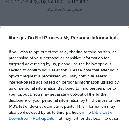
Ζεράλντ Νταμαρμέν
Από τότε που ανέλαβε τα καθηκοντά του γίνονται
libre.gr -
Do Not Process My Personal Information
συχνά διαδηλώσεις. Ο ίδιος πάντως δεν
σταματάει να δηλώνει πως το τεκμήριο της
If you wish to opt-out of the sale, sharing to third parties, or
αθωότητας ισχύει και για τους υπουργούς
processing of your personal or sensitive information for
targeted advertising by us, please use the below opt-out
Εσωτερικών.
section to confirm your selection. Please note that after your
opt-out request is processed you may continue seeing
Την τοποθέτηση του διάσημου δικηγόρου
interest-based ads based on personal information utilized by
Ντυπόν-Μορέτι στη θέση του υπουργού
us or personal information disclosed to third parties prior to
Δικαιοσύνης, γυναικείες οργανώσεις τη βλέπουν
your opt-out. You may separately opt-out of the further
disclosure of your personal information by third parties on the
εξίσου επικριτικά. Ο 59χρονος σε συνέντευξή του
IAB’s list of downstream participants. This information may
είχε δηλώσει το 2019 για τις γυναίκες που
also be disclosed by us to third parties on the
IAB’s List of
διασφαλίζουν ένα ρόλο κάνοντας σεξ πως δεν
Downstream Participants
that may further disclose it to other
third parties.
πρόκειται για βιασμό αλλά για «εκστρατεία