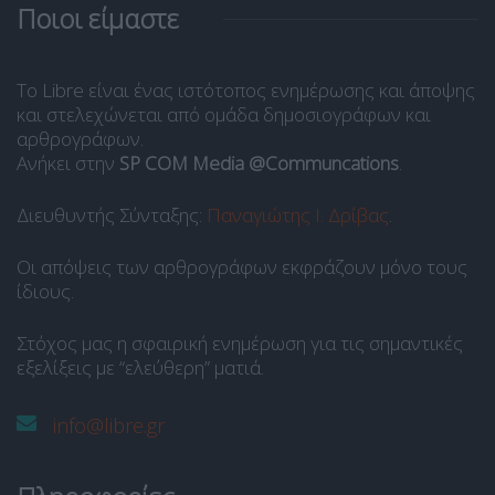
Ποιοι είμαστε
Το Libre είναι ένας ιστότοπος ενημέρωσης και άποψης
και στελεχώνεται από ομάδα δημοσιογράφων και
αρθρογράφων.
Ανήκει στην
SP COM Media @Communcations
.
Διευθυντής Σύνταξης:
Παναγιώτης Ι. Δρίβας
.
Οι απόψεις των αρθρογράφων εκφράζουν μόνο τους
ίδιους.
Στόχος μας η σφαιρική ενημέρωση για τις σημαντικές
εξελίξεις με “ελεύθερη” ματιά.
info@libre.gr