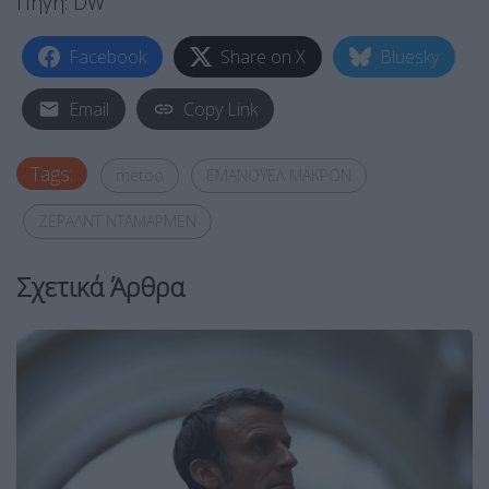
Πηγή: DW
Facebook
Share on X
Bluesky
Email
Copy Link
Tags:
metoo
ΕΜΑΝΟΥΕΛ ΜΑΚΡΟΝ
ΖΕΡΑΛΝΤ ΝΤΑΜΑΡΜΕΝ
Σχετικά Άρθρα