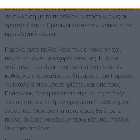
είναι γυναίκες. Είναι βέβαια καλύτερα τα ποσοστά
σε σύγκριση με το παρελθόν, ωστόσο κυρίως οι
αριστεροί και οι Πράσινοι έστειλαν γυναίκες στον
προεκλογικό αγώνα.
Παρόλα αυτά πολλοί λένε πως ο Μακρόν έχει
πάντα να κάνει με ισχυρές γυναίκες. Η κύρια
αντίπαλός του είναι η ακροδεξιά Μαρίν Λεπέν,
καθώς και η σοσιαλίστρια δήμαρχος του Παρισιού
Αν Ινταλγκό που υποστηρίζεται και από τους
Πράσινους. Εάν η τελευταία είχε και τη στήριξη
των αριστερών θα ήταν πραγματικά πολύ ισχυρή
έναντι του Μακρόν. Για αυτό όμως θα έπρεπε
πολλοί άνδρες να κάνουν πίσω, κάτι που πολλοί
θεωρούν απίθανο.