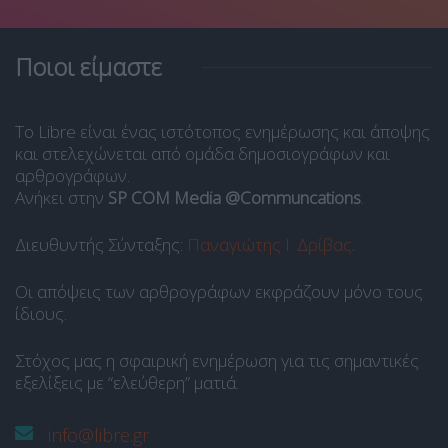
Ποιοι είμαστε
Το Libre είναι ένας ιστότοπος ενημέρωσης και άποψης
και στελεχώνεται από ομάδα δημοσιογράφων και
αρθρογράφων.
Ανήκει στην
SP COM Media @Communcations
.
Διευθυντής Σύνταξης:
Παναγιώτης Ι. Δρίβας
.
Οι απόψεις των αρθρογράφων εκφράζουν μόνο τους
ίδιους.
Στόχος μας η σφαιρική ενημέρωση για τις σημαντικές
εξελίξεις με “ελεύθερη” ματιά.
info@libre.gr