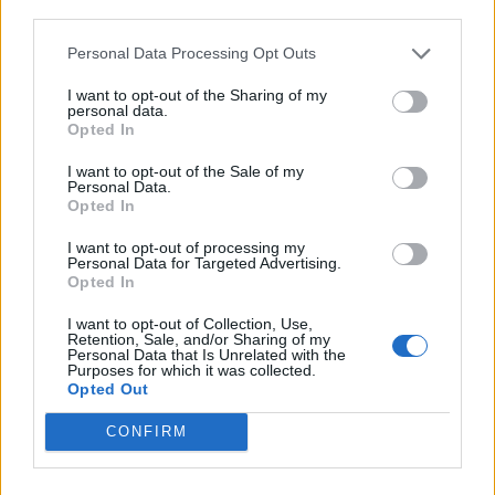
τους», καταλήγει το κύριο άρθρο της «Αυγής».
third parties.
Personal Data Processing Opt Outs
Ν. Παπ.
I want to opt-out of the Sharing of my
Facebook
Share on X
Bluesky
personal data.
Opted In
Email
Copy Link
I want to opt-out of the Sale of my
Personal Data.
Opted In
Tags:
βουληση
κυβέρνηση
προστασία
I want to opt-out of processing my
Personal Data for Targeted Advertising.
πρώτη κατοικία
Opted In
I want to opt-out of Collection, Use,
Σχετικά Άρθρα
Retention, Sale, and/or Sharing of my
Personal Data that Is Unrelated with the
Purposes for which it was collected.
Opted Out
CONFIRM