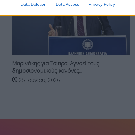
Data Deletion
Data Access
Privacy Policy
Μαρινάκης για Τσίπρα: Αγνοεί τους
δημοσιονομικούς κανόνες...
25 Ιουνίου, 2026