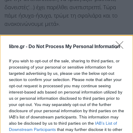
δανειστές’…) έχει παρέλθει ανεπιστρεπτί. Τώρα
πάμε ήσυχα-ήσυχα, τρώμε τη σφαλιάρα και το
ανακοινώνουμε μετά».
Ο δεύτερος λόγος σχετίζεται με τη διαφωνία των
τραπεζών να επεκταθεί το καθεστώς προστασίας:
libre.gr -
Do Not Process My Personal Information
«…Και η ΝΔ δεν θα μπορούσε σε καμία περίπτωση
If you wish to opt-out of the sale, sharing to third parties, or
να στενοχωρήσει τις τράπεζες. Λογικό: ένα κόμμα
processing of your personal or sensitive information for
που κουβαλάει 250 εκατομμύρια θαλασσοδάνεια,
targeted advertising by us, please use the below opt-out
που ο ίδιος του ο αρχηγός έχει δάνειο για το
section to confirm your selection. Please note that after your
opt-out request is processed you may continue seeing
οποίο δεν πλήρωσε ούτε μισό ευρώ και που
interest-based ads based on personal information utilized by
παίρνει τη μια χαριστική ρύθμιση μετά την άλλη,
us or personal information disclosed to third parties prior to
δεν θα μπορούσε να έχει διαφορετική πολιτική
your opt-out. You may separately opt-out of the further
disclosure of your personal information by third parties on the
απέναντι στις τράπεζες».
IAB’s list of downstream participants. This information may
also be disclosed by us to third parties on the
IAB’s List of
«Η σκληρή διαπραγμάτευση δεν είναι το φόρτε
Downstream Participants
that may further disclose it to other