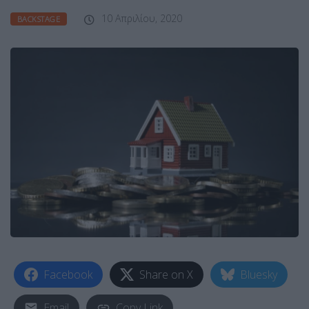
10 Απριλίου, 2020
BACKSTAGE
Facebook
Share on X
Bluesky
Email
Copy Link