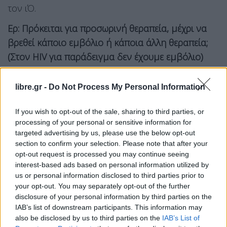
τον ιΌ.
Ερ: Πρόκειται για προσωρινή θεραπεία, μέχρι να
βρεθεί κάποιο εμβόλιο ή κάποια άλλη θεραπεία;
(Στον HIV για παράδειγμα δεν έχουμε εμβόλιο)
Απ: Ναι πρόκειται για ένα παράθυρο χρόνου μέχρι
libre.gr -
Do Not Process My Personal Information
να είναι διαθέσιμο το εμβόλιο.
Ερ: Πόσο διαρκεί η αποτελεσματικότητα της
If you wish to opt-out of the sale, sharing to third parties, or
processing of your personal or sensitive information for
θεραπείας; Μπορεί να είναι σχετική με το ποσό
targeted advertising by us, please use the below opt-out
των αντισωμάτων που χορηγούνται;
section to confirm your selection. Please note that after your
opt-out request is processed you may continue seeing
Απ: Αυτό δεν είναι ακόμη γνωστό.
interest-based ads based on personal information utilized by
us or personal information disclosed to third parties prior to
Ερ: Η μέθοδος μπορεί να είναι πιο
your opt-out. You may separately opt-out of the further
αποτελεσματική όταν χρησιμοποιείται ως μέτρο
disclosure of your personal information by third parties on the
προφύλαξης, από ότι ως μέτρο θεραπείας της
IAB’s list of downstream participants. This information may
also be disclosed by us to third parties on the
IAB’s List of
νόσου;