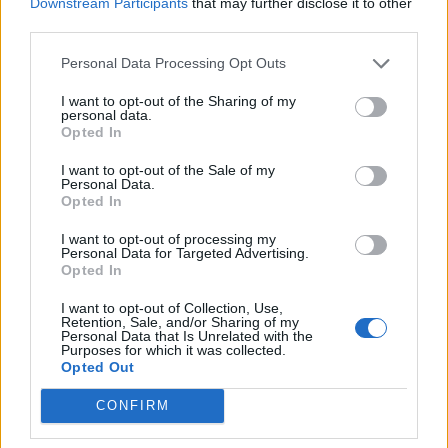
Downstream Participants
that may further disclose it to other
third parties.
Απ: Η χρήση της μεθόδου ερευνάται με προσοχή
τώρα σε αυτές τις κλινικές μελέτες. Παρόμοια
Personal Data Processing Opt Outs
σκευάσματα έχουν χρησιμοποιηθεί με πολύ
I want to opt-out of the Sharing of my
προσοχή στο παρελθόν για άλλους ιούς
personal data.
Opted In
Ερ: Πόσα άτομα μπορούν να θεραπευθούν από το
I want to opt-out of the Sale of my
πλάσμα ενός ατόμου;
Personal Data.
Opted In
Απ: Δύσκολο να το ξέρει κανείς, αλλά δύο μονάδες
I want to opt-out of processing my
πλάσματος μπορούν να παραχθούν από έναν
Personal Data for Targeted Advertising.
Opted In
δότη αίματος, ο οποίος όμως μπορεί να δωρίσει
αίμα πολλές φορές.
I want to opt-out of Collection, Use,
Retention, Sale, and/or Sharing of my
Personal Data that Is Unrelated with the
Ερ: Πώς μπορεί να λειτουργήσει πρακτικά η
Purposes for which it was collected.
Opted Out
μέθοδος, για παράδειγμα σε μέρη που οι θετικοί
στον κορωνοϊό είναι λίγοι;
CONFIRM
Απ: Ελπίζουμε κατά κάποιο τρόπο ότι κάποια