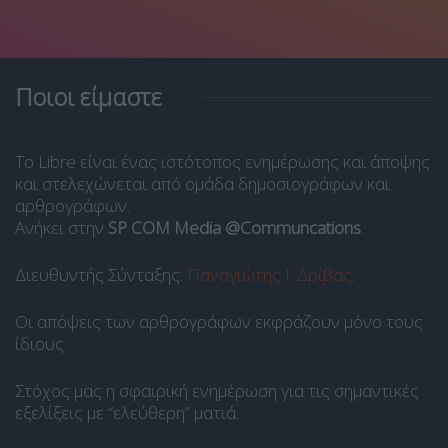
Ποιοι είμαστε
Το Libre είναι ένας ιστότοπος ενημέρωσης και άποψης
και στελεχώνεται από ομάδα δημοσιογράφων και
αρθρογράφων.
Ανήκει στην
SP COM Media @Communcations
.
Διευθυντής Σύνταξης:
Παναγιώτης Ι. Δρίβας
.
Οι απόψεις των αρθρογράφων εκφράζουν μόνο τους
ίδιους.
Στόχος μας η σφαιρική ενημέρωση για τις σημαντικές
εξελίξεις με “ελεύθερη” ματιά.