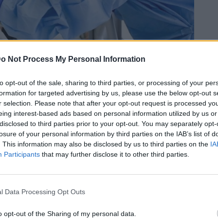
o Not Process My Personal Information
to opt-out of the sale, sharing to third parties, or processing of your per
formation for targeted advertising by us, please use the below opt-out s
r selection. Please note that after your opt-out request is processed y
eing interest-based ads based on personal information utilized by us or
Bluesky
Email
Copy Link
disclosed to third parties prior to your opt-out. You may separately opt-
losure of your personal information by third parties on the IAB’s list of
. This information may also be disclosed by us to third parties on the
IA
ϊό, εάν είχαμε όλα τα όπλα μας”,
Participants
that may further disclose it to other third parties.
 από το Ιπποκράτειο νοσοκομείο.
l Data Processing Opt Outs
ό προσωπικό, καθημερινά ρίχνονται στη μάχη
o opt-out of the Sharing of my personal data.
 όλης της χώρας. Όπως κατήγγειλαν οι ίδιοι