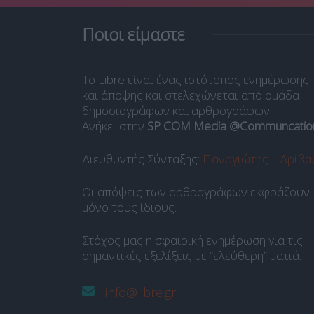
Ποιοι είμαστε
Το Libre είναι ένας ιστότοπος ενημέρωσης
και άποψης και στελεχώνεται από ομάδα
δημοσιογράφων και αρθρογράφων.
Ανήκει στην
SP COM Media @Communcatio
Διευθυντής Σύνταξης:
Παναγιώτης Ι. Δρίβα
Οι απόψεις των αρθρογράφων εκφράζουν
μόνο τους ίδιους.
Στόχος μας η σφαιρική ενημέρωση για τις
σημαντικές εξελίξεις με “ελεύθερη” ματιά.
info@libre.gr