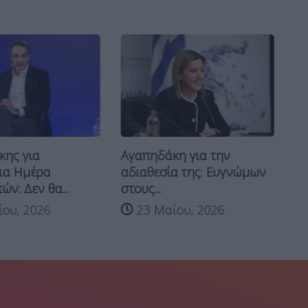
Α
ης για
Αγαπηδάκη για την
κα
ια Ημέρα
αδιαθεσία της: Ευγνώμων
ατ
ν: Δεν θα...
στους...
εφ
ου, 2026
23 Μαΐου, 2026