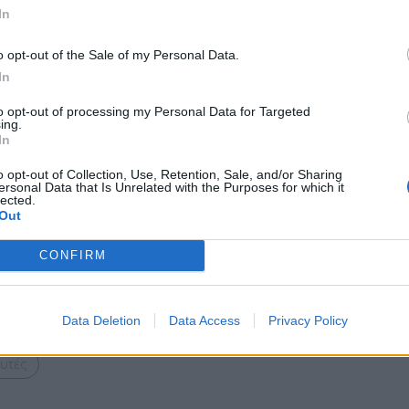
In
, δεν διαθέτουν τα απαραίτητα μέσα
ς μάσκες τους για περισσότερες ώρες από όσες
o opt-out of the Sale of my Personal Data.
 γάντια εμφανίζουν έλλειψη. Επίσης, δεν
In
ει να φορούν όσοι έρχονται σε επαφή με
to opt-out of processing my Personal Data for Targeted
ing.
In
o opt-out of Collection, Use, Retention, Sale, and/or Sharing
ersonal Data that Is Unrelated with the Purposes for which it
lected.
ε υγειονομικά υλικά, αναφέρεται ότι πρέπει να
Out
κού στην Υγεία.
CONFIRM
Bluesky
Email
Copy Link
Data Deletion
Data Access
Privacy Policy
υτές