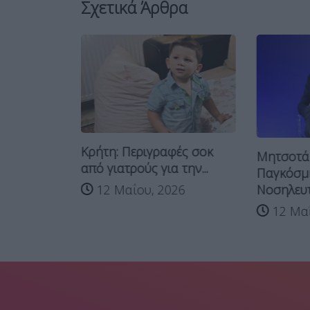
Σχετικά Άρθρα
Κρήτη: Περιγραφές σοκ
Μητσοτάκ
θηκε
από γιατρούς για την...
Παγκόσμ
- Πώς
Νοσηλευτώ
νοι...
12 Μαΐου, 2026
12 Μαΐ
26