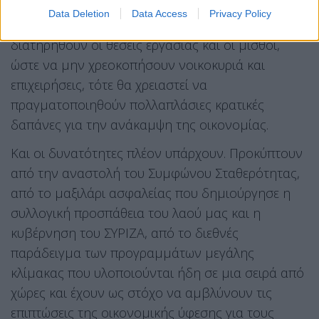
από καλύτερες θέσεις τις μάχες του αύριο. Αν δεν
Data Deletion
Data Access
Privacy Policy
κάνουμε σήμερα ό,τι χρειάζεται ώστε να
διατηρηθούν οι θέσεις εργασίας και οι μισθοί,
ώστε να μην χρεοκοπήσουν νοικοκυριά και
επιχειρήσεις, τότε θα χρειαστεί να
πραγματοποιηθούν πολλαπλάσιες κρατικές
δαπάνες για την ανάκαμψη της οικονομίας.
Και οι δυνατότητες πλέον υπάρχουν. Προκύπτουν
από την αναστολή του Συμφώνου Σταθερότητας,
από το μαξιλάρι ασφαλείας που δημιούργησε η
συλλογική προσπάθεια του λαού μας και η
κυβέρνηση του ΣΥΡΙΖΑ, από το διεθνές
παράδειγμα των προγραμμάτων μεγάλης
κλίμακας που υλοποιούνται ήδη σε μια σειρά από
χώρες και έχουν ως στόχο να αμβλύνουν τις
επιπτώσεις της οικονομικής ύφεσης για τους