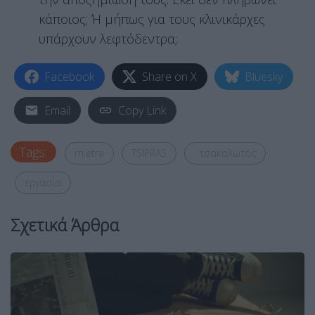
κάποιος; Ή μήπως για τους κλινικάρχες
υπάρχουν λεφτόδεντρα;
Facebook
Share on X
Bluesky
Email
Copy Link
Tags:
m;etra
TSIPRAS
¨τσακαλωτος
εργασία
Σχετικά Άρθρα