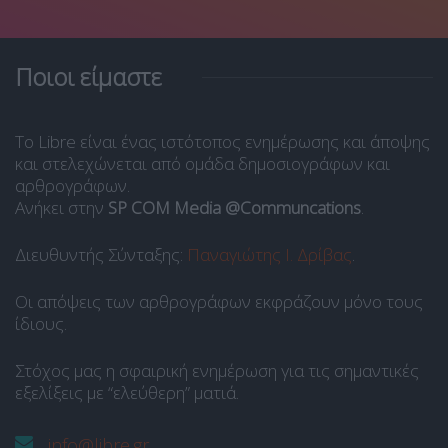
Ποιοι είμαστε
Το Libre είναι ένας ιστότοπος ενημέρωσης και άποψης
και στελεχώνεται από ομάδα δημοσιογράφων και
αρθρογράφων.
Ανήκει στην
SP COM Media @Communcations
.
Διευθυντής Σύνταξης:
Παναγιώτης Ι. Δρίβας
.
Οι απόψεις των αρθρογράφων εκφράζουν μόνο τους
ίδιους.
Στόχος μας η σφαιρική ενημέρωση για τις σημαντικές
εξελίξεις με “ελεύθερη” ματιά.
info@libre.gr