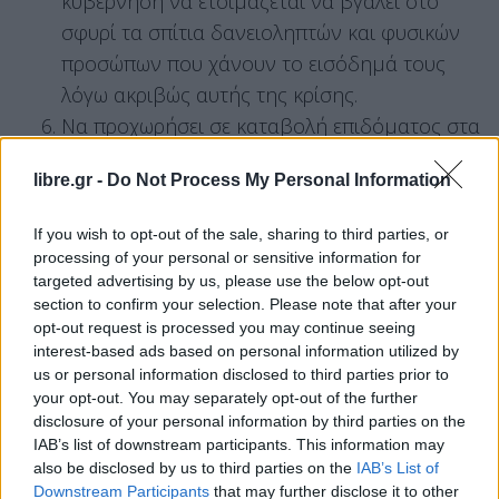
κυβέρνηση να ετοιμάζεται να βγάλει στο
σφυρί τα σπίτια δανειοληπτών και φυσικών
προσώπων που χάνουν το εισόδημά τους
λόγω ακριβώς αυτής της κρίσης.
Να προχωρήσει σε καταβολή επιδόματος στα
χαμηλά εισοδήματα ώστε να μπορούν να
libre.gr -
Do Not Process My Personal Information
καλύψουν τις έκτακτες ανάγκες που
προκύπτουν λόγω αυτής της μεγάλης κρίσης.
If you wish to opt-out of the sale, sharing to third parties, or
processing of your personal or sensitive information for
“Η κυβέρνηση δεν έχει πλέον καμία δικαιολογία
targeted advertising by us, please use the below opt-out
για να μην προχωρήσει σε αυτά τα μέτρα. Η
section to confirm your selection. Please note that after your
άρνησή της να στηρίξει ουσιαστικά εργαζόμενους,
opt-out request is processed you may continue seeing
interest-based ads based on personal information utilized by
επιχειρήσεις και το σύνολο της οικονομίας με ένα
us or personal information disclosed to third parties prior to
πρόγραμμα μεγάλης κλίμακας, όπως κάνουν όλες
your opt-out. You may separately opt-out of the further
οι ευρωπαϊκές χώρες, είναι καθαρά πλέον ζήτημα
disclosure of your personal information by third parties on the
IAB’s list of downstream participants. This information may
πολιτικής βούλησης”, τονίζουν πηγές της
also be disclosed by us to third parties on the
IAB’s List of
Κουμουνδούρου.
Downstream Participants
that may further disclose it to other