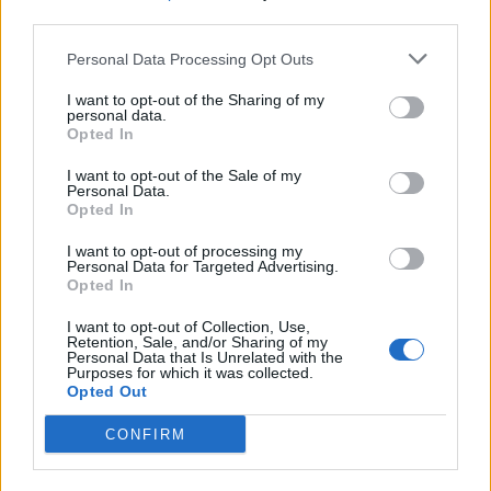
third parties.
Και συνεχίζουν:
Personal Data Processing Opt Outs
Πρέπει να είναι ξεκάθαρο σε όλους και βεβαίως
I want to opt-out of the Sharing of my
πρώτα απ’ όλα στην κυβέρνηση ότι δεν είμαστε
personal data.
Opted In
αντιμέτωποι με μια παροδική κρίση ούτε με μία
μικρή ανατάραξη της οικονομίας. Είμαστε
I want to opt-out of the Sale of my
Personal Data.
αντιμέτωποι με μια τεράστια, δομική πρόκληση.
Opted In
Και για αυτό πρέπει να δράσουμε τώρα, με τρόπο
I want to opt-out of processing my
Personal Data for Targeted Advertising.
αποφασιστικό και τολμηρό. Η μόνη δυνατότητα
Opted In
για να απορροφηθούν οι κραδασμοί στην
I want to opt-out of Collection, Use,
οικονομία μετά την κρίση της πανδημίας του
Retention, Sale, and/or Sharing of my
Personal Data that Is Unrelated with the
κορονοϊού είναι να τονωθεί άμεσα η ρευστότητα
Purposes for which it was collected.
σε επιχειρήσεις και εργαζόμενους.
Opted Out
Η κοινωνία χρειάζεται οριζόντια μέτρα έμπρακτης
CONFIRM
ενίσχυσης σήμερα, ώστε να μπορέσει να δώσει