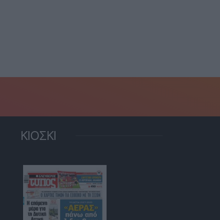
Πέθανε σε ηλικία 76 ετών
τικός στον κοροναϊο ο
ο θρύλος...
άννης Αντετοκούνμπο
22 Ιουλίου, 2025
29 Σεπτεμβρίου, 2025
ΚΙΟΣΚΙ