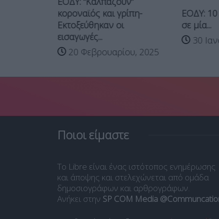
ΕΟΔΥ: “Καλπάζουν”
 παραλλαγή
ΕΟΔΥ: 10
κοροναϊός και γρίπη-
...
σε μία...
Εκτοξεύθηκαν οι
εισαγωγές...
25
30 Ιαν
20 Φεβρουαρίου, 2025
Ποιοι είμαστε
Το Libre είναι ένας ιστότοπος ενημέρωσης
και άποψης και στελεχώνεται από ομάδα
δημοσιογράφων και αρθρογράφων.
Ανήκει στην
SP COM Media @Communcatio