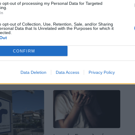
την Ελβετία. Είχαμε προγραμματίσει να πάμε
to opt-out of processing my Personal Data for Targeted
ραπεία του, αλλά πρέπει να το ακυρώσουμε»,
ing.
In
k» του CBS.
o opt-out of Collection, Use, Retention, Sale, and/or Sharing
ersonal Data that Is Unrelated with the Purposes for which it
lected.
Bluesky
Email
Copy Link
Out
CONFIRM
Data Deletion
Data Access
Privacy Policy