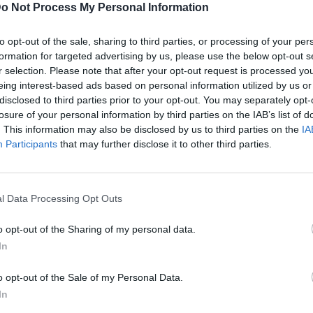
o Not Process My Personal Information
to opt-out of the sale, sharing to third parties, or processing of your per
formation for targeted advertising by us, please use the below opt-out s
r selection. Please note that after your opt-out request is processed y
eing interest-based ads based on personal information utilized by us or
Bluesky
Email
Copy Link
disclosed to third parties prior to your opt-out. You may separately opt-
losure of your personal information by third parties on the IAB’s list of
. This information may also be disclosed by us to third parties on the
IA
ότι το ταξίδι του Όζι στην Ελβετία
Participants
that may further disclose it to other third parties.
αλψη έχει ακυρωθεί εξαιτίας του
l Data Processing Opt Outs
ματίσει να βρεθεί στις 8 Απριλίου στην Ελβετία,
o opt-out of the Sharing of my personal data.
 του Πάρκινσον.
In
o opt-out of the Sale of my Personal Data.
In