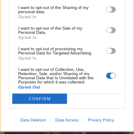
Facebook
Share on X
Bluesky
I want to opt-out of the Sharing of my
personal data.
Opted In
Email
Copy Link
I want to opt-out of the Sale of my
Personal Data.
Opted In
Tags:
καύσιμα
ΠΤΩΣΗ ΤΙΜΩΝ
I want to opt-out of processing my
Personal Data for Targeted Advertising.
Σχετικά Άρθρα
Opted In
I want to opt-out of Collection, Use,
Retention, Sale, and/or Sharing of my
Personal Data that Is Unrelated with the
Purposes for which it was collected.
Opted Out
CONFIRM
Data Deletion
Data Access
Privacy Policy