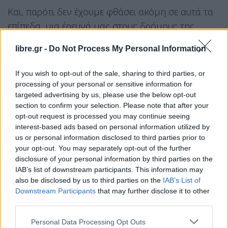
Και, παρότι δεν έχουμε φθάσει ακόμη σε αυτά τα
επίπεδα, μια έρευνά μας στους δρόμους της
Αθήνας αλλά και στις τιμές των πρατηρίων του
libre.gr -
Do Not Process My Personal Information
Υπουργείου Ανάπτυξης, μας έδειξε ότι για πρώτη
φορά μετά από χρόνια η τιμή του πετρελαίου
If you wish to opt-out of the sale, sharing to third parties, or
κίνησης έπεσε σε πολλά πρατήρια της χώρας κάτω
processing of your personal or sensitive information for
targeted advertising by us, please use the below opt-out
από το 1 ευρώ/λίτρο!
section to confirm your selection. Please note that after your
Αυτή τη στιγμή σε πρατήρια στην Πειραιώς, τη
opt-out request is processed you may continue seeing
interest-based ads based on personal information utilized by
Χαμοστέρνας, τη Λεωφόρο Σχιστού, στην
us or personal information disclosed to third parties prior to
Κωνσταντινουπόλεως στο Περιστέρι και στην Αλ.
your opt-out. You may separately opt-out of the further
Παναγούλη στο Νέο Ηράκλειο, μπορεί κανείς να
disclosure of your personal information by third parties on the
IAB’s list of downstream participants. This information may
γεμίσει το αυτοκίνητό του με πετρέλαιο κίνησης
also be disclosed by us to third parties on the
IAB’s List of
με τιμή από 0,962 έως 0,997 ευρώ/λίτρο!
Downstream Participants
that may further disclose it to other
third parties.
Πηγή: newsauto.gr
Personal Data Processing Opt Outs