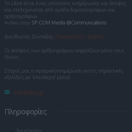
Το Libre είναι ένας ιστότοπος ενημέρωσης και άποψης
και στελεχώνεται από ομάδα δημοσιογράφων και
αρθρογράφων.
Ανήκει στην
SP COM Media @Communcations
.
Διευθυντής Σύνταξης:
Παναγιώτης Ι. Δρίβας
.
Οι απόψεις των αρθρογράφων εκφράζουν μόνο τους
ίδιους.
Στόχος μας η σφαιρική ενημέρωση για τις σημαντικές
εξελίξεις με “ελεύθερη” ματιά.
info@libre.gr
Πληροφορίες
Ταυτότητα