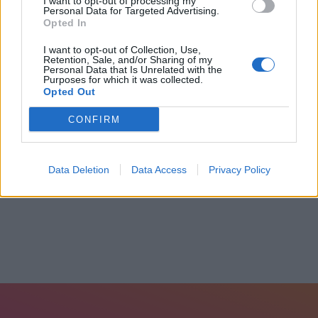
I want to opt-out of processing my
Personal Data for Targeted Advertising.
Opted In
I want to opt-out of Collection, Use,
Retention, Sale, and/or Sharing of my
Personal Data that Is Unrelated with the
Purposes for which it was collected.
Opted Out
ΕΟΔΥ: “Καλπάζουν” κοροναϊός και γρίπη-
CONFIRM
Εκτοξεύθηκαν οι εισαγωγές...
20 Φεβρουαρίου, 2025
Data Deletion
Data Access
Privacy Policy