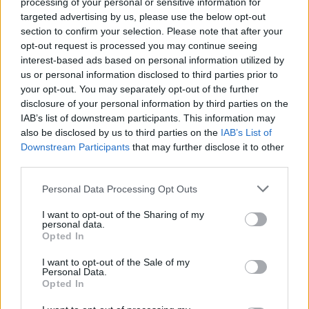
να προστατευτούν οι εργαζόμενοι.
processing of your personal or sensitive information for
targeted advertising by us, please use the below opt-out
Η General Motors (GM) και η Fiat Chrysler
section to confirm your selection. Please note that after your
αναμένεται να ανακοινώσουν ανάλογα μέτρα
opt-out request is processed you may continue seeing
interest-based ads based on personal information utilized by
εντός της ημέρας.
us or personal information disclosed to third parties prior to
your opt-out. You may separately opt-out of the further
Facebook
Share on X
Bluesky
disclosure of your personal information by third parties on the
IAB’s list of downstream participants. This information may
Email
Copy Link
also be disclosed by us to third parties on the
IAB’s List of
Downstream Participants
that may further disclose it to other
third parties.
Tags:
FORD
κοροναιος
Personal Data Processing Opt Outs
Σχετικά Άρθρα
I want to opt-out of the Sharing of my
personal data.
Opted In
I want to opt-out of the Sale of my
Personal Data.
Opted In