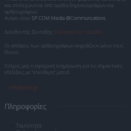
και στελεχώνεται από ομάδα δημοσιογράφων και
αρθρογράφων.
Ανήκει στην
SP COM Media @Communcations
.
Διευθυντής Σύνταξης:
Παναγιώτης Ι. Δρίβας
.
Οι απόψεις των αρθρογράφων εκφράζουν μόνο τους
ίδιους.
Στόχος μας η σφαιρική ενημέρωση για τις σημαντικές
εξελίξεις με “ελεύθερη” ματιά.
info@libre.gr
Πληροφορίες
Ταυτότητα