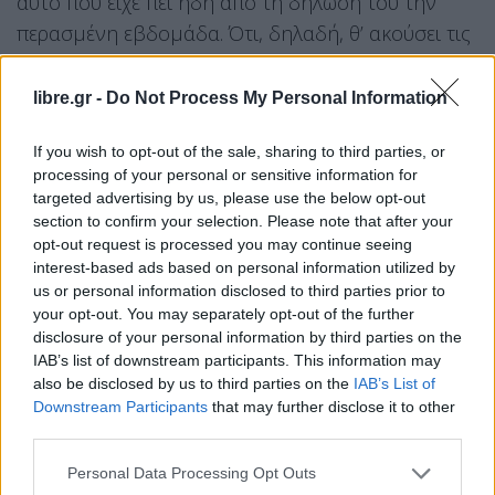
αυτό που είχε πει ήδη από τη δήλωσή του την
περασμένη εβδομάδα. Ότι, δηλαδή, θ’ ακούσει τις
συστάσεις των ειδικών και ότι θα διασφαλίσει τη
δημόσια υγεία, με στόχο να μη χαθούν
libre.gr -
Do Not Process My Personal Information
ανθρώπινες ζωές – ή να χαθούν οι λιγότερες
If you wish to opt-out of the sale, sharing to third parties, or
δυνατές. Και το έπραξε μέσω της (αρμόδιας)
processing of your personal or sensitive information for
υπουργού Παιδείας, Νίκης Κεραμέως.
targeted advertising by us, please use the below opt-out
section to confirm your selection. Please note that after your
Η απόφαση, ωστόσο, έχει και πολιτικά
opt-out request is processed you may continue seeing
χαρακτηριστικά, καθώς ενδέχεται να φέρει
interest-based ads based on personal information utilized by
αντιμέτωπο τον κ. Μητσοτάκη με τη βάση της ΝΔ
us or personal information disclosed to third parties prior to
your opt-out. You may separately opt-out of the further
που παραδοσιακά βρίσκεται κοντά στην Εκκλησία
disclosure of your personal information by third parties on the
ή ακόμη και στελέχη του, αν και ο κίνδυνος από
IAB’s list of downstream participants. This information may
τον κορονοϊό προσώρας έχει «παγώσει» άπαντες
also be disclosed by us to third parties on the
IAB’s List of
Downstream Participants
that may further disclose it to other
και φέρνει ως πρώτη προτεραιότητα τη μάχη κατά
third parties.
της πανδημίας.
Personal Data Processing Opt Outs