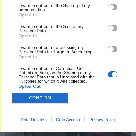
Facebook
Share on X
Bluesky
I want to opt-out of the Sharing of my
personal data.
Opted In
Email
Copy Link
I want to opt-out of the Sale of my
Personal Data.
Tags:
απόφαση
Εκκλησίες
τσιοδρας
Opted In
I want to opt-out of processing my
Σχετικά Άρθρα
Personal Data for Targeted Advertising.
Opted In
I want to opt-out of Collection, Use,
Retention, Sale, and/or Sharing of my
Personal Data that Is Unrelated with the
Purposes for which it was collected.
Opted Out
CONFIRM
Data Deletion
Data Access
Privacy Policy