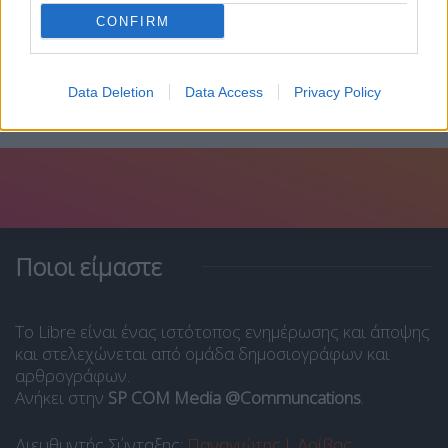
CONFIRM
Data Deletion
Data Access
Privacy Policy
Ποιοι είμαστε
Το Libre είναι ένας ιστότοπος ενημέρωσης και άποψης
και στελεχώνεται από ομάδα δημοσιογράφων και
αρθρογράφων.
Ανήκει στην
SP COM Media @Communcations
.
Διευθυντής Σύνταξης:
Παναγιώτης Ι. Δρίβας
.