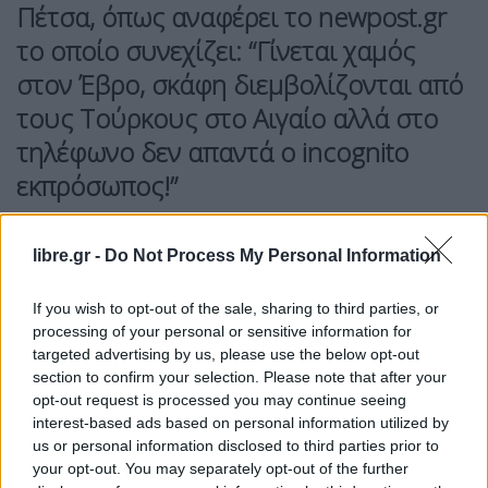
Πέτσα, όπως αναφέρει το newpost.gr
το οποίο συνεχίζει: “Γίνεται χαμός
στον Έβρο, σκάφη διεμβολίζονται από
τους Τούρκους στο Αιγαίο αλλά στο
τηλέφωνο δεν απαντά ο incognito
εκπρόσωπος!”
Μάλιστα καταλήγει με ένα πολύ αιχμηρό σχόλιο:
“Εκτός εάν έχει χαλάσει το κινητό του. Σε αυτή την
libre.gr -
Do Not Process My Personal Information
περίπτωση να κάνουν έρανο στο Υπουργικό
If you wish to opt-out of the sale, sharing to third parties, or
Συμβούλιο να του πάρουν ένα καινούργιο!”
processing of your personal or sensitive information for
targeted advertising by us, please use the below opt-out
Facebook
Share on X
Bluesky
section to confirm your selection. Please note that after your
opt-out request is processed you may continue seeing
interest-based ads based on personal information utilized by
Email
Copy Link
us or personal information disclosed to third parties prior to
your opt-out. You may separately opt-out of the further