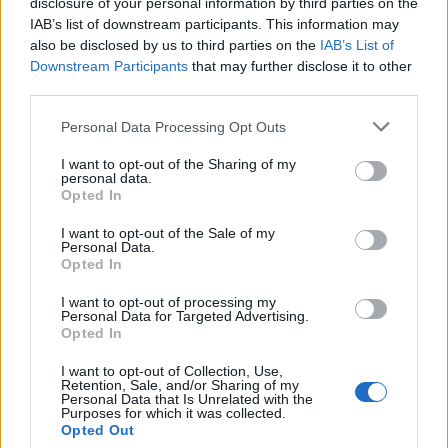
Tags:
πετσας
disclosure of your personal information by third parties on the
IAB’s list of downstream participants. This information may
also be disclosed by us to third parties on the
IAB’s List of
Σχετικά Άρθρα
Downstream Participants
that may further disclose it to other
third parties.
Personal Data Processing Opt Outs
I want to opt-out of the Sharing of my
personal data.
Opted In
I want to opt-out of the Sale of my
Personal Data.
Opted In
I want to opt-out of processing my
Personal Data for Targeted Advertising.
Opted In
ΡΙΖΑ – Δεν...
I want to opt-out of Collection, Use,
Retention, Sale, and/or Sharing of my
Personal Data that Is Unrelated with the
Πέτσας: Δεν υπάρχει ενδε
Purposes for which it was collected.
Opted Out
3 Ιουνίου, 2023