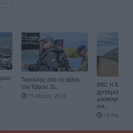
γικό
 από το Δέλτα
BBC: Η Ελλάδα
 Σε...
χρησιμοποιεί
ου, 2026
μασκοφόρους μετανάστες
για...
14 Απριλίου, 2026