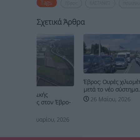
Tags:
έβρος
ΚΑΣΤΑΝΙΕΣ
προσφυ
Σχετικά Άρθρα
Έβρος: Ουρές χιλιομέτρων
Τασούλας
μετά το νέο σύστημα...
του Έβρου:
ς
26 Μαΐου, 2026
15 Μαΐ
ον Έβρο-
ου, 2026