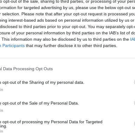
to opt-out of the sale, sharing to third parties, or processing of your per
τάσουν στις ελληνικές συνοριακές θέσεις.
formation for targeted advertising by us, please use the below opt-out s
r selection. Please note that after your opt-out request is processed y
eing interest-based ads based on personal information utilized by us or
disclosed to third parties prior to your opt-out. You may separately opt-
και κάποιες εστίες φωτιάς στην άλλη
losure of your personal information by third parties on the IAB’s list of
. This information may also be disclosed by us to third parties on the
IA
 έγιναν και προσπάθειες φθοράς στον φράχτη
Participants
that may further disclose it to other third parties.
ένα μπροστά σ’ αυτόν.
nos.gr
l Data Processing Opt Outs
o opt-out of the Sharing of my personal data.
In
o opt-out of the Sale of my Personal Data.
In
to opt-out of processing my Personal Data for Targeted
ing.
In