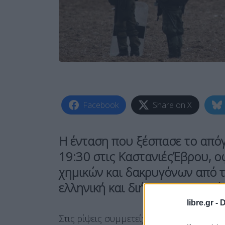
Facebook
Share on X
Η ένταση που ξέσπασε το από
19:30 στις ΚαστανιέςΈβρου, ο
χημικών και δακρυγόνων από τ
ελληνική και διήρκεσε περισσ
libre.gr -
D
Στις ρίψεις συμμετείχαν φανερά τουρκι