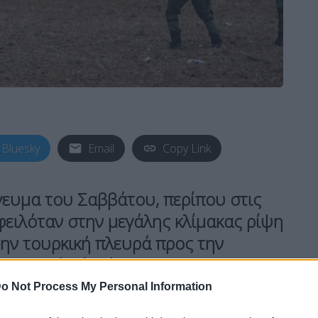
Bluesky
Email
Copy Link
γευμα του Σαββάτου, περίπου στις
φειλόταν στην μεγάλης κλίμακας ρίψη
ην τουρκική πλευρά προς την
ότερο από δύο ώρες.
o Not Process My Personal Information
κά σώματα ασφαλείας και έγινε προσπάθεια τα