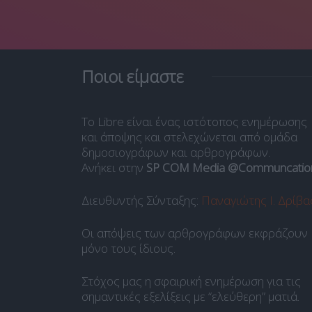
Ποιοι είμαστε
Το Libre είναι ένας ιστότοπος ενημέρωσης
και άποψης και στελεχώνεται από ομάδα
δημοσιογράφων και αρθρογράφων.
Ανήκει στην
SP COM Media @Communcatio
Διευθυντής Σύνταξης:
Παναγιώτης Ι. Δρίβα
Οι απόψεις των αρθρογράφων εκφράζουν
μόνο τους ίδιους.
Στόχος μας η σφαιρική ενημέρωση για τις
σημαντικές εξελίξεις με “ελεύθερη” ματιά.