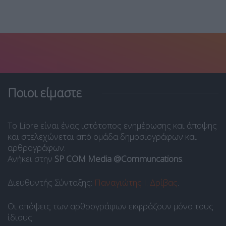
Ποιοι είμαστε
Το Libre είναι ένας ιστότοπος ενημέρωσης και άποψης
και στελεχώνεται από ομάδα δημοσιογράφων και
αρθρογράφων.
Ανήκει στην
SP COM Media @Communcations
.
Διευθυντής Σύνταξης:
Παναγιώτης Ι. Δρίβας
.
Οι απόψεις των αρθρογράφων εκφράζουν μόνο τους
ίδιους.