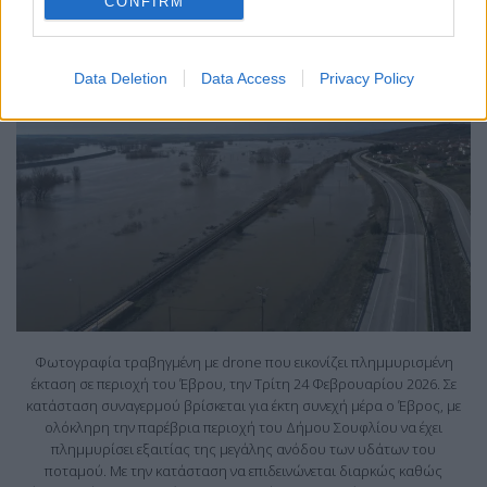
CONFIRM
Data Deletion
Data Access
Privacy Policy
Φωτογραφία τραβηγμένη με drone που εικονίζει πλημμυρισμένη
έκταση σε περιοχή του Έβρου, την Τρίτη 24 Φεβρουαρίου 2026. Σε
κατάσταση συναγερμού βρίσκεται για έκτη συνεχή μέρα ο Έβρος, με
ολόκληρη την παρέβρια περιοχή του Δήμου Σουφλίου να έχει
πλημμυρίσει εξαιτίας της μεγάλης ανόδου των υδάτων του
ποταμού. Με την κατάσταση να επιδεινώνεται διαρκώς καθώς