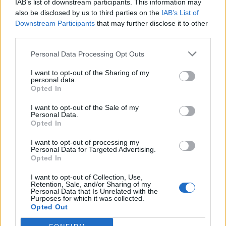
IAB’s list of downstream participants. This information may
Φωτογραφία τραβηγμένη με drone που εικονίζει πλημμυρισμένη
also be disclosed by us to third parties on the
IAB’s List of
έκταση σε περιοχή του Έβρου, την Τρίτη 24 Φεβρουαρίου 2026. Σε
Downstream Participants
that may further disclose it to other
κατάσταση συναγερμού βρίσκεται για έκτη συνεχή μέρα ο Έβρος, με
third parties.
ολόκληρη την παρέβρια περιοχή του Δήμου Σουφλίου να έχει
πλημμυρίσει εξαιτίας της μεγάλης ανόδου των υδάτων του
Personal Data Processing Opt Outs
ποταμού. Με την κατάσταση να επιδεινώνεται διαρκώς καθώς
έχουν σπάσει τα αναχώματα, κινδυνεύουν οικισμοί. ΑΠΕ-ΜΠΕ/ΑΠΕ-
I want to opt-out of the Sharing of my
ΜΠΕ/ΔΗΜΗΤΡΗΣ ΑΛΕΞΟΥΔΗΣ
personal data.
Opted In
I want to opt-out of the Sale of my
Personal Data.
Οικισμοί έχουν «βυθιστεί» στα νερά, ενώ
Opted In
καλλιέργειες έχουν υποστεί εκτεταμένες ζημιές. Οι
I want to opt-out of processing my
κάτοικοι σε Μάνδρα, Λάβαρα, Αμόριο,
Personal Data for Targeted Advertising.
Opted In
Διδυμότειχο, Πέταλο, Πύθιο και Τυχερό βρίσκονται
σε διαρκή επιφυλακή, καθώς εντείνονται οι
I want to opt-out of Collection, Use,
Retention, Sale, and/or Sharing of my
ανησυχίες για περαιτέρω άνοδο της στάθμης των
Personal Data that Is Unrelated with the
Purposes for which it was collected.
υδάτων.
Opted Out