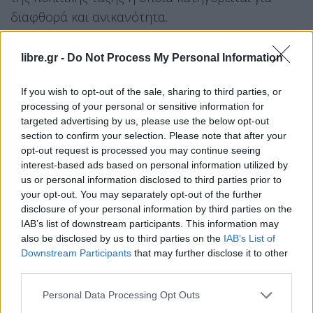
διαφθορά και ανικανότητα.
“Τα συναλλαγματικά μας αποθέματα έχουν φτάσει
libre.gr -
Do Not Process My Personal Information
σε ανησυχητικό επίπεδο (…) ωθώντας την
κυβέρνηση του Λιβάνου να αναστείλει την
If you wish to opt-out of the sale, sharing to third parties, or
processing of your personal or sensitive information for
πληρωμή μιας ληξιπρόθεσμης οφειλής στις 9
targeted advertising by us, please use the below opt-out
Μαρτίου”, δήλωσε ο πρωθυπουργός Χασάν Ντιάμπ
section to confirm your selection. Please note that after your
σε ομιλία του που μεταδόθηκε ζωντανά από τα
opt-out request is processed you may continue seeing
interest-based ads based on personal information utilized by
τοπικά τηλεοπτικά δίκτυα.
us or personal information disclosed to third parties prior to
your opt-out. You may separately opt-out of the further
“Είναι ο μόνος τρόπος για να σταματήσει η
disclosure of your personal information by third parties on the
αιμορραγία, με την έναρξη ενός μεγάλου
IAB’s list of downstream participants. This information may
προγράμματος αναγκαίων μεταρρυθμίσεων”
also be disclosed by us to third parties on the
IAB’s List of
Downstream Participants
that may further disclose it to other
συμπεριλαμβανομένης της “μείωσης των
third parties.
δημόσιων δαπανών”, πρόσθεσε.
Personal Data Processing Opt Outs
Facebook
Share on X
Bluesky