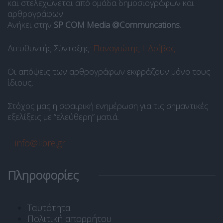
και στελεχώνεται από ομάδα δημοσιογράφων και
αρθρογράφων.
Ανήκει στην
SP COM Media @Communcations
.
Διευθυντής Σύνταξης:
Παναγιώτης Ι. Δρίβας
.
Οι απόψεις των αρθρογράφων εκφράζουν μόνο τους
ίδιους.
Στόχος μας η σφαιρική ενημέρωση για τις σημαντικές
εξελίξεις με “ελεύθερη” ματιά.
info@libre.gr
Πληροφορίες
Ταυτότητα
Πολιτική απορρήτου