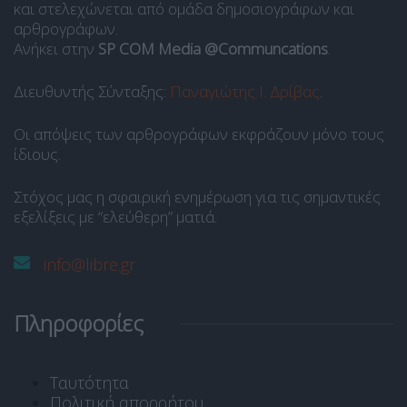
και στελεχώνεται από ομάδα δημοσιογράφων και
αρθρογράφων.
Ανήκει στην
SP COM Media @Communcations
.
Διευθυντής Σύνταξης:
Παναγιώτης Ι. Δρίβας
.
Οι απόψεις των αρθρογράφων εκφράζουν μόνο τους
ίδιους.
Στόχος μας η σφαιρική ενημέρωση για τις σημαντικές
εξελίξεις με “ελεύθερη” ματιά.
info@libre.gr
Πληροφορίες
Ταυτότητα
Πολιτική απορρήτου