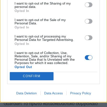
I want to opt-out of the Sharing of my
Email
Copy Link
personal data.
Opted In
Tags:
I want to opt-out of the Sale of my
ηπα
Συρία
ΤΟΥΡΚΙΑ
Personal Data.
Opted In
Σχετικά Άρθρα
I want to opt-out of processing my
Personal Data for Targeted Advertising.
Opted In
I want to opt-out of Collection, Use,
Retention, Sale, and/or Sharing of my
Personal Data that Is Unrelated with the
Purposes for which it was collected.
Opted Out
CONFIRM
Data Deletion
Data Access
Privacy Policy
Guardian: Το πρώτο κατασκευαστικό συμβόλαιο