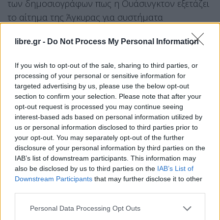
των δημοσιογράφων πως η Ουάσινγκτον εξετάζει
το αίτημα της Άγκυρας για συστήματα
αντιαεροπορικής άμυνας.
libre.gr -
Do Not Process My Personal Information
Η εκπρόσωπος του Στέιτ Ντιπάρτμεντ Μόργκαν
Ορτέιγκους δήλωσε επίσης πως οι ΗΠΑ θα
If you wish to opt-out of the sale, sharing to third parties, or
processing of your personal or sensitive information for
στείλουν ανθρωπιστική βοήθεια 108
targeted advertising by us, please use the below opt-out
εκατομμυρίων δολαρίων για τον λαό της Συρίας.
section to confirm your selection. Please note that after your
opt-out request is processed you may continue seeing
Η εκπρόσωπος πρόσθεσε πως οι ΗΠΑ
interest-based ads based on personal information utilized by
us or personal information disclosed to third parties prior to
υποστηρίζουν ρητά τη σύσταση του Γενικού
your opt-out. You may separately opt-out of the further
Γραμματέα του ΟΗΕ Αντόνιο Γκουτέρες να ανοίξει
disclosure of your personal information by third parties on the
άλλο ένα μεθοριακό πέρασμα ανάμεσα στη Συρία
IAB’s list of downstream participants. This information may
also be disclosed by us to third parties on the
IAB’s List of
και την Τουρκία στο Ταλ Αμπιάντ για την
Downstream Participants
that may further disclose it to other
παράδοση αρωγής και φαρμάκων.
third parties.
Personal Data Processing Opt Outs
Facebook
Share on X
Bluesky