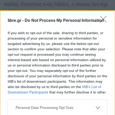
Ιταλίας. Εντούτοις ένας Γάλλος, ο οποίος δεν είχε
ταξιδέψει σε περιοχή που να είναι γνωστό ότι έχει
πληγεί από τον κοροναϊό, έγινε σήμερα ο
libre.gr -
Do Not Process My Personal Information
δεύτερος νεκρός από τη νόσο στη χώρα.
If you wish to opt-out of the sale, sharing to third parties, or
Η Ρωσία επίσης συμβουλευσε τους πολίτες της να
processing of your personal or sensitive information for
μην μεταβαίνουν στην Ιταλία, αλλά ούτε στο Ιράκ
targeted advertising by us, please use the below opt-out
section to confirm your selection. Please note that after your
και τη Νότια Κορέα.
opt-out request is processed you may continue seeing
Στην Ιρλανδία, οι υγειονομικές αρχές συνέστησαν
interest-based ads based on personal information utilized by
us or personal information disclosed to third parties prior to
τη ματαίωση του ματς ράγκμπι ανάμεσα στην
your opt-out. You may separately opt-out of the further
Ιρλανδία και την Ιταλία που επρόκειτο να
disclosure of your personal information by third parties on the
πραγματοποιηθεί στις 7 Μαρτίου στο Δουβλίνο.
IAB’s list of downstream participants. This information may
also be disclosed by us to third parties on the
IAB’s List of
Πριν από λίγο η ιρλανδική ένωση ράγκμπι
Downstream Participants
that may further disclose it to other
ανακοίνωσε πως το ματς ματαιώθηκε.
third parties.
Ματαίωση πολιτιστικών ή αθλητικών εκδηλώσεων,
Personal Data Processing Opt Outs
οικονομία σε πτώση και κατρακύλα στις