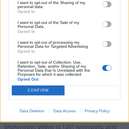
I want to opt-out of the Sharing of my
χρηματοπιστωτικές αγορές: σε πλανητικό επίπεδο,
personal data.
Opted In
η επιδημία και οι συνέπειές της ανησυχούν τον
Παγκόσμιο Οργανισμό Υγείας. Ο κόσμος
I want to opt-out of the Sale of my
Personal Data.
«απλούστατα δεν είναι έτοιμος» να τις
Opted In
αντιμετωπίσει, προειδοποίησε χθες, Τρίτη, ο
I want to opt-out of processing my
Μπρούς Έιλγουορντ, ο ειδικός που διευθύνει την
Personal Data for Targeted Advertising.
Opted In
κοινή αποστολή ΠΟΥ/Κίνας.
I want to opt-out of Collection, Use,
Στη Νότια Κορέα, όπου η κατάσταση είναι «πολύ
Retention, Sale, and/or Sharing of my
Personal Data that Is Unrelated with the
σοβαρή», σύμφωνα με τον πρόεδρο της χώρας
Purposes for which it was collected.
Opted Out
Μουν Τζε-ιν, ο αριθμός των κρουσμάτων
σημείωσε και πάλι άλμα ξεπερνώντας τα 1.000.
CONFIRM
Η χώρα, η οποία μετρά 12 νεκρούς σύμφωνα με
τον τελευταίο απολογισμό, είναι η πρώτη
Data Deletion
Data Access
Privacy Policy
παγκοσμίως εστία μόλυνσης μετά την Κίνα. Ο
απολογισμός φθάνει τα 1.261 κρούσματα, μετά