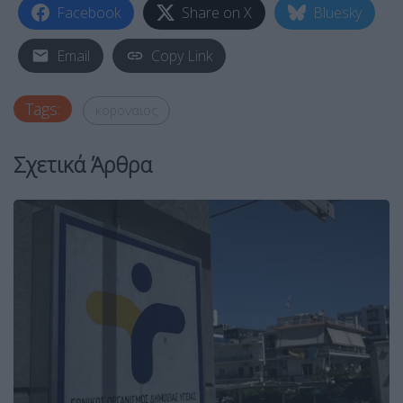
Facebook
Share on X
Bluesky
Email
Copy Link
Tags:
κοροναιος
Σχετικά Άρθρα