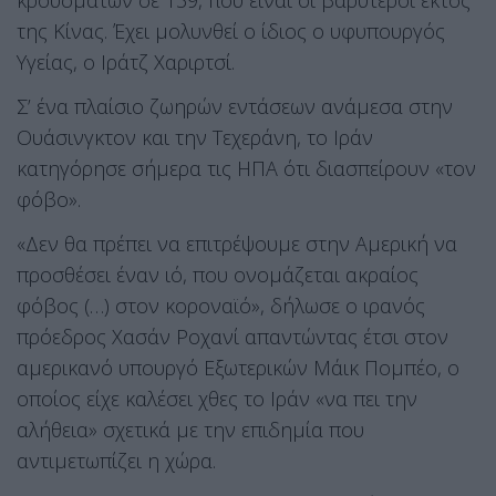
κρουσμάτων σε 139, που είναι οι βαρύτεροι εκτός
της Κίνας. Έχει μολυνθεί ο ίδιος ο υφυπουργός
Υγείας, ο Ιράτζ Χαριρτσί.
Σ’ ένα πλαίσιο ζωηρών εντάσεων ανάμεσα στην
Ουάσινγκτον και την Τεχεράνη, το Ιράν
κατηγόρησε σήμερα τις ΗΠΑ ότι διασπείρουν «τον
φόβο».
«Δεν θα πρέπει να επιτρέψουμε στην Αμερική να
προσθέσει έναν ιό, που ονομάζεται ακραίος
φόβος (…) στον κοροναϊό», δήλωσε ο ιρανός
πρόεδρος Χασάν Ροχανί απαντώντας έτσι στον
αμερικανό υπουργό Εξωτερικών Μάικ Πομπέο, ο
οποίος είχε καλέσει χθες το Ιράν «να πει την
αλήθεια» σχετικά με την επιδημία που
αντιμετωπίζει η χώρα.