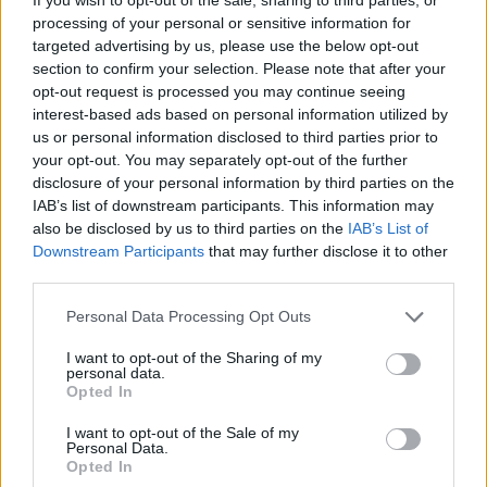
Παράλληλα, δύο
processing of your personal or sensitive information for
targeted advertising by us, please use the below opt-out
από τα τουρκικά μαχητικά ήταν οπλισμένα, ενώ τα
section to confirm your selection. Please note that after your
παραπάνω αεροσκάφη
opt-out request is processed you may continue seeing
αναγνωρίστηκαν και αναχαιτίστηκαν σύμφωνα με
interest-based ads based on personal information utilized by
us or personal information disclosed to third parties prior to
τους διεθνείς κανόνες.
your opt-out. You may separately opt-out of the further
disclosure of your personal information by third parties on the
Facebook
Share on X
Bluesky
IAB’s list of downstream participants. This information may
also be disclosed by us to third parties on the
IAB’s List of
Email
Copy Link
Downstream Participants
that may further disclose it to other
third parties.
Tags:
ΤΟΥΡΚΙΑ
Personal Data Processing Opt Outs
I want to opt-out of the Sharing of my
Σχετικά Άρθρα
personal data.
Opted In
I want to opt-out of the Sale of my
Personal Data.
Opted In