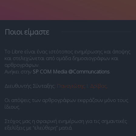
Ποιοι είμαστε
Το Libre είναι ένας ιστότοπος ενημέρωσης και άποψης
και στελεχώνεται από ομάδα δημοσιογράφων και
αρθρογράφων.
Ανήκει στην
SP COM Media @Communcations
.
Διευθυντής Σύνταξης:
Παναγιώτης Ι. Δρίβας
.
Οι απόψεις των αρθρογράφων εκφράζουν μόνο τους
ίδιους.
Στόχος μας η σφαιρική ενημέρωση για τις σημαντικές
εξελίξεις με “ελεύθερη” ματιά.