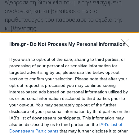
εξέφρασε τη διαφωνία του με την ενισχυμένη
αναλογική, και επιβεβαίωσε ο πως ο
πρωθυπουργός του παρουσίασε το σχέδιο της
κυβέρνησης.
Facebook
Share on X
Bluesky
libre.gr -
Do Not Process My Personal Information
Email
Copy Link
If you wish to opt-out of the sale, sharing to third parties, or
processing of your personal or sensitive information for
targeted advertising by us, please use the below opt-out
Tags:
Βαρουφάκης
section to confirm your selection. Please note that after your
opt-out request is processed you may continue seeing
interest-based ads based on personal information utilized by
Σχετικά Άρθρα
us or personal information disclosed to third parties prior to
your opt-out. You may separately opt-out of the further
disclosure of your personal information by third parties on the
IAB’s list of downstream participants. This information may
also be disclosed by us to third parties on the
IAB’s List of
Downstream Participants
that may further disclose it to other
third parties.