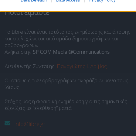
Data Deletion
Data Access
Privacy Policy
Ποιοι είμαστε
Το Libre είναι ένας ιστότοπος ενημέρωσης και άποψης
και στελεχώνεται από ομάδα δημοσιογράφων και
αρθρογράφων.
Ανήκει στην
SP COM Media @Communcations
.
Διευθυντής Σύνταξης:
Παναγιώτης Ι. Δρίβας
.
Οι απόψεις των αρθρογράφων εκφράζουν μόνο τους
ίδιους.
Στόχος μας η σφαιρική ενημέρωση για τις σημαντικές
εξελίξεις με “ελεύθερη” ματιά.
info@libre.gr