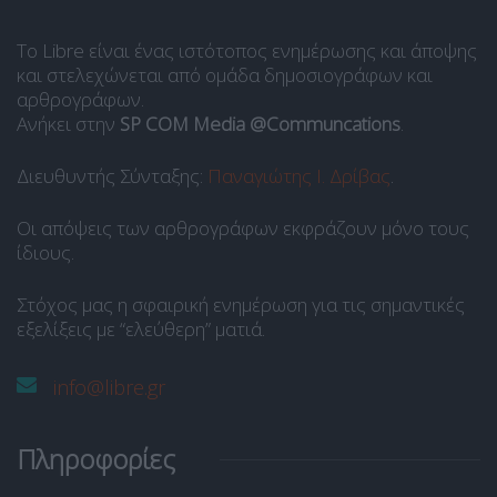
Το Libre είναι ένας ιστότοπος ενημέρωσης και άποψης
και στελεχώνεται από ομάδα δημοσιογράφων και
αρθρογράφων.
Ανήκει στην
SP COM Media @Communcations
.
Διευθυντής Σύνταξης:
Παναγιώτης Ι. Δρίβας
.
Οι απόψεις των αρθρογράφων εκφράζουν μόνο τους
ίδιους.
Στόχος μας η σφαιρική ενημέρωση για τις σημαντικές
εξελίξεις με “ελεύθερη” ματιά.
info@libre.gr
Πληροφορίες