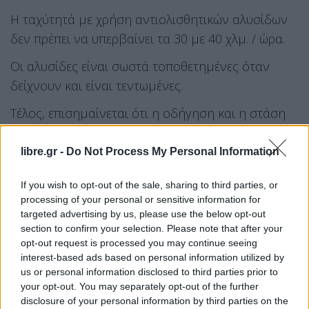
Η ταχύτητά με χρήση αντιολισθητικών αλυσίδων
δεν πρέπει να υπερβαίνει τα 30 με 40 χλμ. / ώρα.
Οι αλυσίδες είναι σωστά τοποθετημένες όταν
δείχνουν και είναι τεντωμένες.
Τέλος, επισημαίνεται ότι η οδήγηση και η στάση
στη Λωρίδα Έκτακτης Ανάγκης (ΛΕΑ) είναι
επικίνδυνη για τον οδηγό και το όχημά του.
libre.gr -
Do Not Process My Personal Information
Χρήση της ΛΕΑ πρέπει να γίνεται μόνο σε
If you wish to opt-out of the sale, sharing to third parties, or
περιπτώσεις έκτακτης ανάγκης.
processing of your personal or sensitive information for
targeted advertising by us, please use the below opt-out
Ο καιρός την Κυριακή
section to confirm your selection. Please note that after your
opt-out request is processed you may continue seeing
Βροχές κυρίως στο Αιγαίο και τα νοτιοανατολικά
interest-based ads based on personal information utilized by
ηπειρωτικά και χιόνια στα ορεινά και προς το
us or personal information disclosed to third parties prior to
βράδυ σε περιοχές χαμηλού υψομέτρου της
your opt-out. You may separately opt-out of the further
disclosure of your personal information by third parties on the
Ανατολικής Στερεάς και Θεσσαλίας, αναμένονται