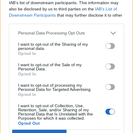
IAB’s list of downstream participants. This information may
την Κυριακή 5 Ιανουαρίου 2020. Η θερμοκρασία
also be disclosed by us to third parties on the
IAB’s List of
θα παρουσιάσει πτώση. Οι άνεμοι στα πελάγη θα
Downstream Participants
that may further disclose it to other
third parties.
φτάνουν τα 9 μποφόρ.
Personal Data Processing Opt Outs
Πιο αναλυτικά, βροχές θα σημειωθούν από τις
πρωινές ώρες στο Ιόνιο, οι οποίες σταδιακά στα
I want to opt-out of the Sharing of my
personal data.
νότια θα ενισχυθούν. Παράλληλα, από το πρωί
Opted In
βροχές κατά τόπους ισχυρές και χιόνια στα ορεινά
I want to opt-out of the Sale of my
θα σημειωθούν στο Βόρειο Αιγαίο, στη Νότια
Personal Data.
Opted In
Χαλκιδική και στη Θράκη, φαινόμενα τα οποία στη
συνέχεια θα επεκταθούν στο Κεντρικό Αιγαίο, στην
I want to opt-out of processing my
Personal Data for Targeted Advertising.
Μαγνησία, στην Ανατολική Στερεά και στην
Opted In
Πελοπόννησο ενώ προς το βράδυ θα επηρεάσουν
I want to opt-out of Collection, Use,
και το Νότιο Αιγαίο. Από το μεσημέρι κι έπειτα
Retention, Sale, and/or Sharing of my
Personal Data that Is Unrelated with the
χιονοπτώσεις θα σημειωθούν και σε περιοχές
Purposes for which it was collected.
Opted Out
χαμηλού υψομέτρου της Βοιωτίας, της Φθιώτιδας,