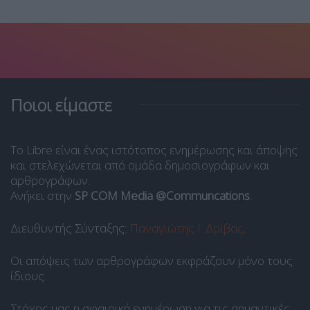
Ποιοι είμαστε
Το Libre είναι ένας ιστότοπος ενημέρωσης και άποψης
και στελεχώνεται από ομάδα δημοσιογράφων και
αρθρογράφων.
Ανήκει στην
SP COM Media @Communcations
.
Διευθυντής Σύνταξης:
Παναγιώτης Ι. Δρίβας
.
Οι απόψεις των αρθρογράφων εκφράζουν μόνο τους
ίδιους.
Στόχος μας η σφαιρική ενημέρωση για τις σημαντικές