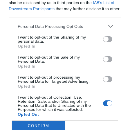
also be disclosed by us to third parties on the
IAB’s List of
τεμαχίων βάση της συμφωνίας με την Λιβύη για
Downstream Participants
that may further disclose it to other
να ξεκινήσουν γεωτρήσεις.
third parties.
Αντίθετη η αντιπολίτευση στην
Personal Data Processing Opt Outs
“επιχείρηση Λιβύη”
I want to opt-out of the Sharing of my
Παρά την αντίθεση της αξιωματικής
personal data.
Opted In
αντιπολίτευσης που λέει ότι η αποστολή στρατού
στην Λιβύη θα αποξενώσει την Τουρκία από το
I want to opt-out of the Sale of my
Personal Data.
υπόλοιπο μισό του λαού της Λιβύης που
Opted In
συντάσσεται με τον Χαφτάρ, αναμένεται μετά τη
I want to opt-out of processing my
Personal Data for Targeted Advertising.
συζήτηση στην Βουλή να περάσει η εντολή,
Opted In
τουλάχιστον με τις ψήφους του Κόμματος
I want to opt-out of Collection, Use,
Δικαιοσύνης και Ανάπτυξης, καθώς και του
Retention, Sale, and/or Sharing of my
Personal Data that Is Unrelated with the
Εθνικιστικού Κινήματος του κ. Μπαχτσελί.
Purposes for which it was collected.
Opted Out
Το ερώτημα που μένει είναι πότε και υπό ποίες
CONFIRM
συνθήκες θα αποσταλούν τουρκικά στρατεύματα