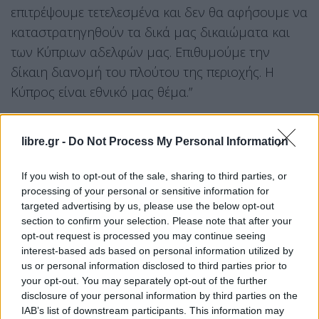
επιτρέψουμε τετελεσμένα και δεν θα αφήσουμε να
καταστρατηγηθούν τα δικά μας δικαιώματα και
των Κύπριων αδελφών μας. Επιθυμούμε την
δίκαιη διανομή του πλούτου της περιοχής. Η
Κύπρος είναι εθνικό μας θέμα.”
Και ο υπουργός Ενέργειας Φατίχ Ντονμέζ, από
εγκατάσταση αποθήκευσης φυσικού αερίου που
libre.gr -
Do Not Process My Personal Information
επισκέφθηκε, επικοινώνησε τηλεφωνικά με τα δύο
If you wish to opt-out of the sale, sharing to third parties, or
τουρκικά πλωτά γεωτρύπανα που βρίσκονται σε
processing of your personal or sensitive information for
κυπριακά ύδατα, ενημερώθηκε για την πορεία των
targeted advertising by us, please use the below opt-out
γεωτρήσεων και δήλωσε στο ίδιο μήκος κύματος
section to confirm your selection. Please note that after your
opt-out request is processed you may continue seeing
ότι η Άγκυρα δεν θα απεμπολίσει τα δικαιώματά
interest-based ads based on personal information utilized by
της.
us or personal information disclosed to third parties prior to
your opt-out. You may separately opt-out of the further
Πρόσθεσε μάλιστα ότι εντός των προσεχών
disclosure of your personal information by third parties on the
IAB’s list of downstream participants. This information may
μηνών θα προχωρήσει ταχύτατα ο ορισμός