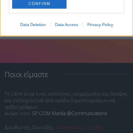
CONFIRM
Data Deletion
Data Access
Privacy Policy
Ποιοι είμαστε
Το Libre είναι ένας ιστότοπος ενημέρωσης και άποψης
και στελεχώνεται από ομάδα δημοσιογράφων και
αρθρογράφων.
Ανήκει στην
SP COM Media @Communcations
.
Διευθυντής Σύνταξης:
Παναγιώτης Ι. Δρίβας
.