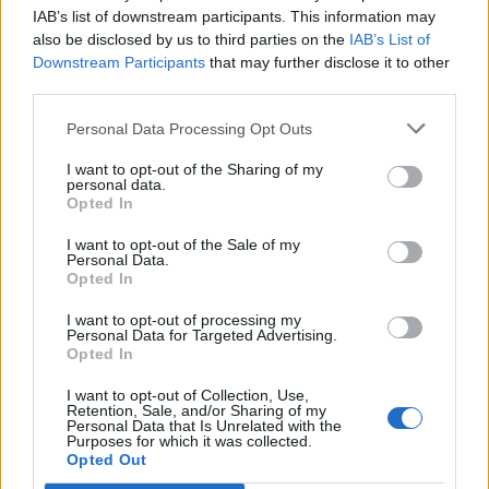
IAB’s list of downstream participants. This information may
Έφαγες ‘Ακυρο!”- Νέα καμπάνια
also be disclosed by us to third parties on the
IAB’s List of
Downstream Participants
that may further disclose it to other
third parties.
Personal Data Processing Opt Outs
Η Συντακτική ομάδα του Libre
I want to opt-out of the Sharing of my
8 Δεκεμβρίου, 2025
personal data.
«Νικοτίνη και Αλκοόλ κάτω των 18; Έφαγες
Opted In
‘Ακυρο!». Αυτό είναι το μήνυμα της νέας
I want to opt-out of the Sale of my
εκστρατείας ενημέρωσης που παρουσιάστηκε
Personal Data.
σήμερα σε ειδική εκδήλωση και στοχεύει στην
Opted In
ενίσχυση της πρόληψης και της συμμόρφωσης
I want to opt-out of processing my
των σημείων πώλησης και όσων εργάζονται σε
Personal Data for Targeted Advertising.
αυτά, ώστε κανένα προϊόν καπνού, νικοτίνης και
Opted In
αλκοόλ να μη φτάνει σε χέρια ανήλικων.
Παράλληλα, στο πλαίσιο […]
I want to opt-out of Collection, Use,
Retention, Sale, and/or Sharing of my
Personal Data that Is Unrelated with the
ΠΕΡΙΣΣΌΤΕΡΑ ...
Purposes for which it was collected.
Opted Out