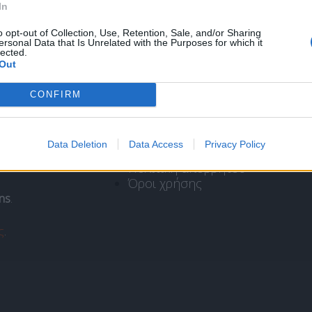
In
o opt-out of Collection, Use, Retention, Sale, and/or Sharing
ersonal Data that Is Unrelated with the Purposes for which it
lected.
Out
CONFIRM
Πληροφορίες
Data Deletion
Data Access
Privacy Policy
Ταυτότητα
Πολιτική απορρήτου
Όροι χρήσης
ns
.
ς
.