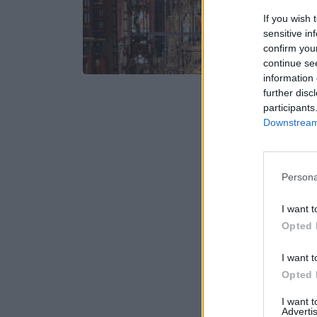
If you wish 
sensitive in
confirm you
continue se
information 
further disc
participants
Downstream 
Persona
I want t
Opted 
I want t
Opted 
I want 
Advertis