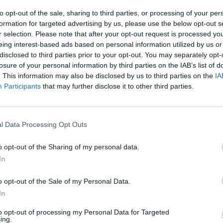
to opt-out of the sale, sharing to third parties, or processing of your per
formation for targeted advertising by us, please use the below opt-out s
r selection. Please note that after your opt-out request is processed y
eing interest-based ads based on personal information utilized by us or
Η Συντακτική ομάδα του Libre
disclosed to third parties prior to your opt-out. You may separately opt-
13 Μαΐου, 2026
losure of your personal information by third parties on the IAB’s list of
Μια θολή φωτογραφία από κάμερα
. This information may also be disclosed by us to third parties on the
IA
ασφαλείας δείχνει μια σιλουέτα ενός
Participants
that may further disclose it to other third parties.
άνδρα ντυμένου στα μαύρα κουβαλώντας
στα χέρια του αυτό που η αστυνομία είπε
ότι ήταν η κάρα της Ζντισλάβα του
l Data Processing Opt Outs
Λέμπερκ με τον άνδρα να τρέχει ανάμεσα
στα παγκάκια της βασιλικής του Αγίου
o opt-out of the Sharing of my personal data.
Λαυρεντίου και της Αγίας Ζντισλάβα στο
In
Γιαμπλόνε vα Ποντζίστντι, 110 χλμ βόρεια
της Πράγας, χθες Τρίτη.
o opt-out of the Sale of my Personal Data.
ΠΕΡΙΣΣΌΤΕΡΑ ...
In
to opt-out of processing my Personal Data for Targeted
ing.