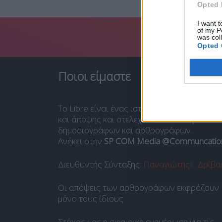
Opted 
I want t
of my P
was col
Opted 
Ποιοι είμαστε
Το Libre είναι ένας ιστότοπος ενημέρωσης
και άποψης και στελεχώνεται από ομάδα
δημοσιογράφων και αρθρογράφων.
Ανήκει στην
SP COM Media @Communcatio
Διευθυντής Σύνταξης:
Παναγιώτης Ι. Δρίβα
Οι απόψεις των αρθρογράφων εκφράζουν
μόνο τους ίδιους.
Στόχος μας η σφαιρική ενημέρωση για τις