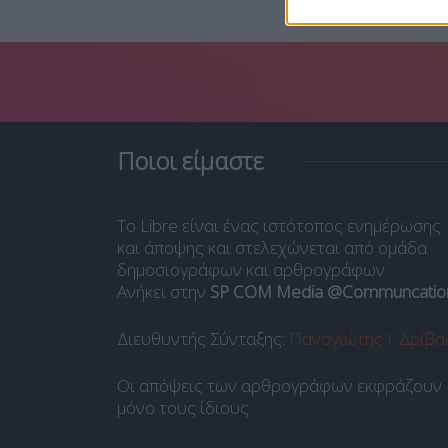
Ποιοι είμαστε
Το Libre είναι ένας ιστότοπος ενημέρωσης
και άποψης και στελεχώνεται από ομάδα
δημοσιογράφων και αρθρογράφων.
Ανήκει στην
SP COM Media @Communcatio
Διευθυντής Σύνταξης:
Παναγιώτης Ι. Δρίβα
Οι απόψεις των αρθρογράφων εκφράζουν
μόνο τους ίδιους.