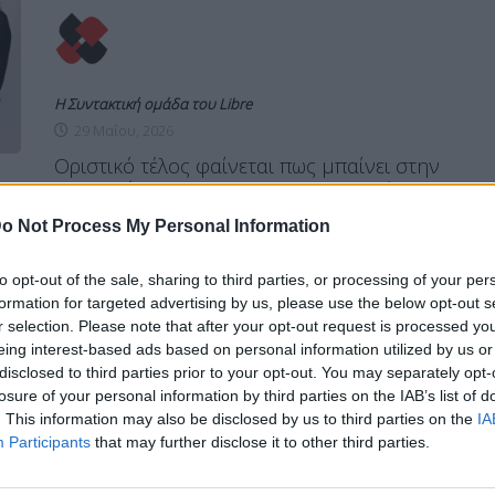
Η Συντακτική ομάδα του Libre
29 Μαΐου, 2026
Οριστικό τέλος φαίνεται πως μπαίνει στην
εκπομπή «Real View» του OPEN, καθώς οι
συντελεστές ενημερώθηκαν χθες ότι η
o Not Process My Personal Information
σημερινή εκπομπή της Παρασκευής 29
Μαΐου θα είναι και η τελευταία.
to opt-out of the sale, sharing to third parties, or processing of your per
ΠΕΡΙΣΣΌΤΕΡΑ ...
formation for targeted advertising by us, please use the below opt-out s
r selection. Please note that after your opt-out request is processed y
eing interest-based ads based on personal information utilized by us or
disclosed to third parties prior to your opt-out. You may separately opt-
MEDIA
LIFE
ΕΙΔΉΣΕΙΣ
losure of your personal information by third parties on the IAB’s list of
Ένταση στο “Real View”-
. This information may also be disclosed by us to third parties on the
IA
Participants
that may further disclose it to other third parties.
Αποχώρησε ο Γκλέτσος,
τσακωμός με Μουτίδου