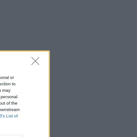
sonal or
ection to
ou may
 personal
out of the
 downstream
B’s List of