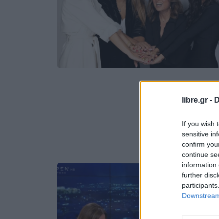
libre.gr -
D
If you wish 
sensitive in
confirm you
continue se
information 
further disc
participants
Downstream 