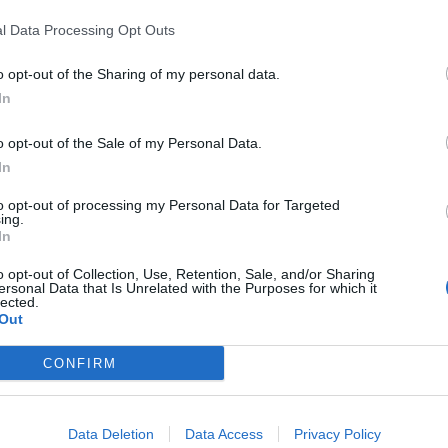
l Data Processing Opt Outs
o opt-out of the Sharing of my personal data.
In
Η Συντακτική ομάδα του Libre
4 Νοεμβρίου, 2025
o opt-out of the Sale of my Personal Data.
Ένταση σημειώθηκε το βράδυ της Τρίτης
In
4 Νοεμβρίου στην εκπομπή «Real View»,
όταν ο Απόστολος Γκλέτσος βρέθηκε
to opt-out of processing my Personal Data for Targeted
ing.
καλεσμένος για να σχολιάσει τη δήλωση
In
του Στράτου Τζώρτζογλου ότι «το θέατρο
είναι ένα μεγάλο κρεβάτι». Ο ηθοποιός
o opt-out of Collection, Use, Retention, Sale, and/or Sharing
διαφώνησε κάθετα με τον συνάδελφό
ersonal Data that Is Unrelated with the Purposes for which it
lected.
του, δηλώνοντας πως οι ηθοποιοί είναι
Out
«αγνά παιδιά» και πως η ερωτική έλξη που
μπορεί να προκύψει μέσα στον χώρο […]
CONFIRM
ΠΕΡΙΣΣΌΤΕΡΑ ...
Data Deletion
Data Access
Privacy Policy