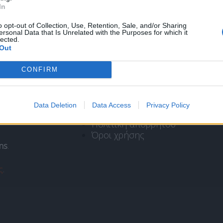
In
o opt-out of Collection, Use, Retention, Sale, and/or Sharing
ersonal Data that Is Unrelated with the Purposes for which it
lected.
Out
CONFIRM
Πληροφορίες
Data Deletion
Data Access
Privacy Policy
Ταυτότητα
Πολιτική απορρήτου
Όροι χρήσης
ns
.
ς
.