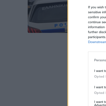
If you wish 
sensitive in
confirm you
continue se
information 
further disc
participants
Downstream 
Persona
I want t
Opted 
I want t
Opted 
I want 
Advertis