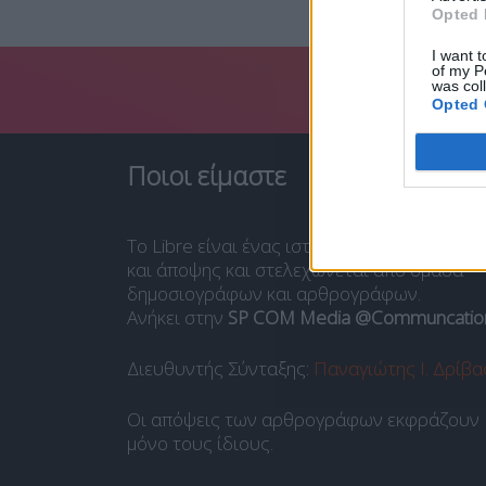
Opted 
I want t
of my P
was col
Opted 
Ποιοι είμαστε
Το Libre είναι ένας ιστότοπος ενημέρωσης
και άποψης και στελεχώνεται από ομάδα
δημοσιογράφων και αρθρογράφων.
Ανήκει στην
SP COM Media @Communcatio
Διευθυντής Σύνταξης:
Παναγιώτης Ι. Δρίβα
Οι απόψεις των αρθρογράφων εκφράζουν
μόνο τους ίδιους.