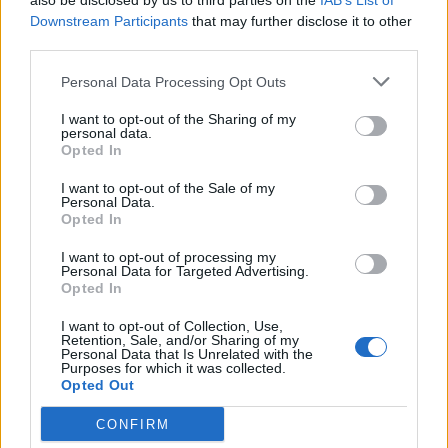
also be disclosed by us to third parties on the
IAB’s List of
ΠΟΛΙΤΙΚΉ
Downstream Participants
that may further disclose it to other
third parties.
Στην Καστροπολιτεία του Μυστρά την
Πέμπτη Πέμπτη 21 Μαΐου ο
Personal Data Processing Opt Outs
I want to opt-out of the Sharing of my
personal data.
Opted In
I want to opt-out of the Sale of my
Η Συντακτική ομάδα του Libre
Personal Data.
14 Μαΐου, 2026
Opted In
Στην Καστροπολιτεία του Μυστρά Λακωνίας θα
I want to opt-out of processing my
βρεθεί την Πέμπτη 21 Μαΐου 2026, ο
Personal Data for Targeted Advertising.
Πρωθυπουργός Κυριάκος Μητσοτάκης.
Opted In
ΠΕΡΙΣΣΌΤΕΡΑ ...
I want to opt-out of Collection, Use,
Retention, Sale, and/or Sharing of my
Personal Data that Is Unrelated with the
Purposes for which it was collected.
Opted Out
CONFIRM