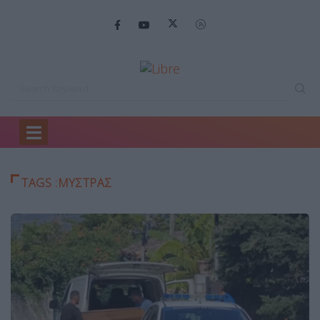
Home
μυστράς
TAGS :ΜΥΣΤΡΆΣ