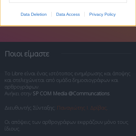
Data Deletion
Data Access
Privacy Policy
Ποιοι είμαστε
Το Libre είναι ένας ιστότοπος ενημέρωσης και άποψης
και στελεχώνεται από ομάδα δημοσιογράφων και
αρθρογράφων.
Ανήκει στην
SP COM Media @Communcations
.
Διευθυντής Σύνταξης:
Παναγιώτης Ι. Δρίβας
.
Οι απόψεις των αρθρογράφων εκφράζουν μόνο τους
ίδιους.