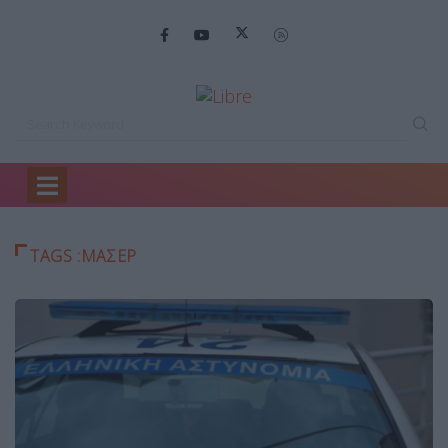
Home
μασέρ
TAGS :ΜΑΣΈΡ