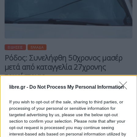
ΕΙΔΉΣΕΙΣ
ΕΛΛΆΔΑ
Ρόδος: Συνελήφθη 50χρονος μασέρ
μετά από καταγγελία 27χρονης
τουρίστριας
libre.gr -
Do Not Process My Personal Information
If you wish to opt-out of the sale, sharing to third parties, or
processing of your personal or sensitive information for
Η Συντακτική ομάδα του Libre
targeted advertising by us, please use the below opt-out
4 Μαΐου, 2026
section to confirm your selection. Please note that after your
Στη δικαιοσύνη οδηγείται ένας 50χρονος μασέρ, ο
opt-out request is processed you may continue seeing
οποίος εργαζόταν σε επιχείρηση στη Ρόδο, μετά
interest-based ads based on personal information utilized by