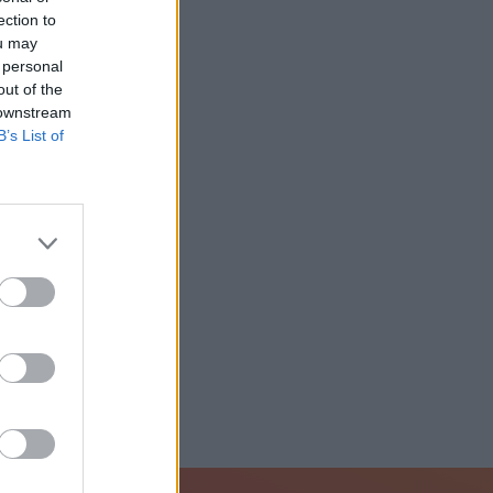
ection to
ou may
 personal
out of the
 downstream
B’s List of