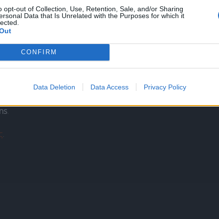
o opt-out of Collection, Use, Retention, Sale, and/or Sharing
ersonal Data that Is Unrelated with the Purposes for which it
lected.
Out
Πληροφορίες
CONFIRM
Ταυτότητα
Data Deletion
Data Access
Privacy Policy
Πολιτική απορρήτου
Όροι χρήσης
ns
.
ς
.