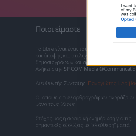
I want t
of my P
was col
Opted 
Ποιοι είμαστε
Το Libre είναι ένας ιστότοπος ενημέρωσης
και άποψης και στελεχώνεται από ομάδα
δημοσιογράφων και αρθρογράφων.
Ανήκει στην
SP COM Media @Communcatio
Διευθυντής Σύνταξης:
Παναγιώτης Ι. Δρίβα
Οι απόψεις των αρθρογράφων εκφράζουν
μόνο τους ίδιους.
Στόχος μας η σφαιρική ενημέρωση για τις
σημαντικές εξελίξεις με “ελεύθερη” ματιά.