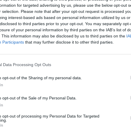
Κογκαλίδης
formation for targeted advertising by us, please use the below opt-out s
r selection. Please note that after your opt-out request is processed y
eing interest-based ads based on personal information utilized by us or
disclosed to third parties prior to your opt-out. You may separately opt-
losure of your personal information by third parties on the IAB’s list of
. This information may also be disclosed by us to third parties on the
IA
Η Συντακτική ομάδα του Libre
Participants
that may further disclose it to other third parties.
1 Ιουνίου, 2026
Έφυγε από τη ζωή ο
γνωστός δημοσιογράφος,
ραδιοτηλεοπτικός παραγωγός και
l Data Processing Opt Outs
συλλέκτης μοναδικής αξίας δημιουργιών
της παγκόσμιας μουσικής και του
o opt-out of the Sharing of my personal data.
κινηματογράφου Λευτέρης Κογκαλίδης.
In
ΠΕΡΙΣΣΌΤΕΡΑ ...
o opt-out of the Sale of my Personal Data.
In
to opt-out of processing my Personal Data for Targeted
ing.
In