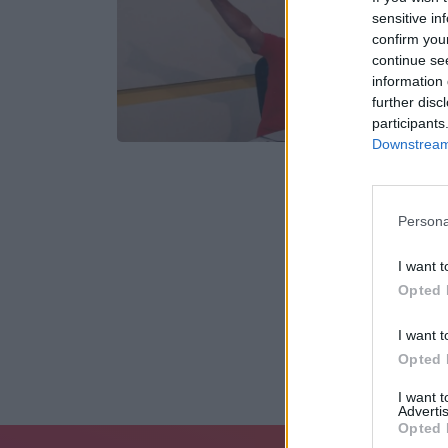
sensitive in
confirm you
continue se
information 
further disc
participants
Downstream 
Persona
I want t
Opted 
I want t
Opted 
I want 
Advertis
Opted 