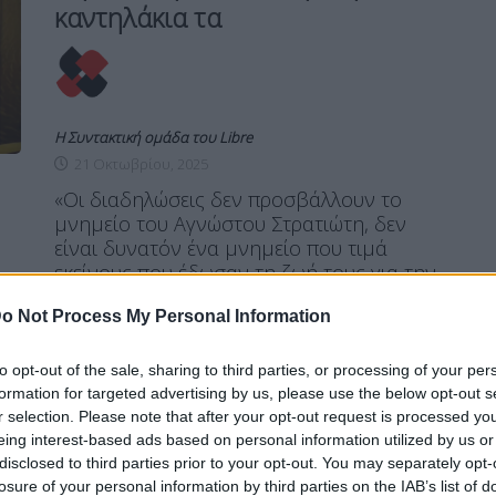
καντηλάκια τα
Η Συντακτική ομάδα του Libre
21 Οκτωβρίου, 2025
«Οι διαδηλώσεις δεν προσβάλλουν το
μνημείο του Αγνώστου Στρατιώτη, δεν
είναι δυνατόν ένα μνημείο που τιμά
εκείνους που έδωσαν τη ζωή τους για την
ελευθερία της πατρίδας, για ένα καλύτερο
o Not Process My Personal Information
αύριο για αυτή την πατρίδα, να
προσβάλλεται από τις εκδηλώσεις του
ίδιου του ελληνικού λαού, από τα
to opt-out of the sale, sharing to third parties, or processing of your per
σπλάχνα του οποίου βγήκαν όλοι αυτοί οι
formation for targeted advertising by us, please use the below opt-out s
ήρωες». […]
r selection. Please note that after your opt-out request is processed y
eing interest-based ads based on personal information utilized by us or
ΠΕΡΙΣΣΌΤΕΡΑ ...
disclosed to third parties prior to your opt-out. You may separately opt-
losure of your personal information by third parties on the IAB’s list of