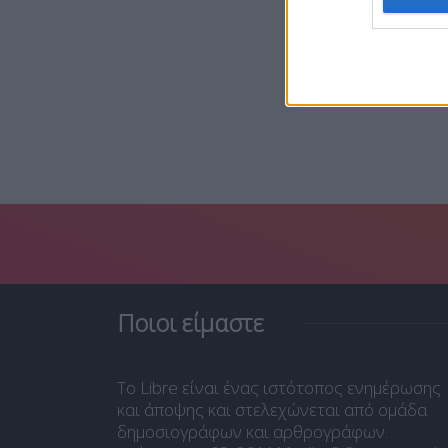
Ποιοι είμαστε
Το Libre είναι ένας ιστότοπος ενημέρωσης
και άποψης και στελεχώνεται από ομάδα
δημοσιογράφων και αρθρογράφων.