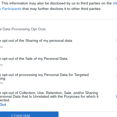
. This information may also be disclosed by us to third parties on the
IA
Participants
that may further disclose it to other third parties.
ΠΟΛΙΤΙΚΉ
Μπακογιάννη: “Το μνημείο του
Άγνωστου Στρατιώτη δεν είναι
l Data Processing Opt Outs
για καντηλάκια
o opt-out of the Sharing of my personal data.
In
o opt-out of the Sale of my Personal Data.
Η Συντακτική ομάδα του Libre
In
21 Οκτωβρίου, 2025
to opt-out of processing my Personal Data for Targeted
Η πολιτική αντιπαράθεση κυβέρνησης και
ing.
αντιπολίτευσης για το ζήτημα του
In
Άγνωστου Στρατιώτη συνεχίζεται. Η Ντόρα
o opt-out of Collection, Use, Retention, Sale, and/or Sharing
Μπακογιάννη, μιλώντας στο OPEN,
ersonal Data that Is Unrelated with the Purposes for which it
εξέφρασε την ενόχλησή της για την
lected.
Out
τοποθέτηση του μνημείου των Τεμπών
μπροστά από το Μνημείο του Άγνωστου
CONFIRM