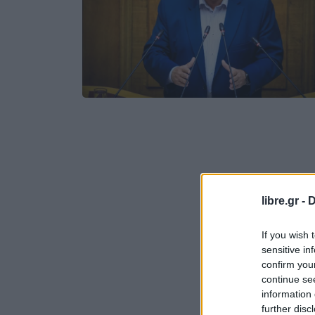
libre.gr -
D
If you wish 
sensitive in
confirm you
continue se
information 
further disc