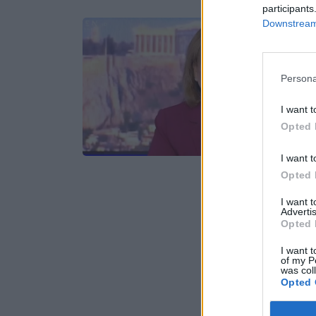
participants
Downstream 
Persona
I want t
Opted 
I want t
Opted 
I want 
Advertis
Opted 
I want t
of my P
was col
Opted 