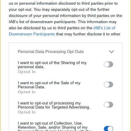
18.00 ο Οικουμενικός Πατριάρχης Βαρθολομαίος,
us or personal information disclosed to third parties prior to
στην έδρα της Ιεράς Αρχιεπισκοπής Αθηνών.
your opt-out. You may separately opt-out of the further
disclosure of your personal information by third parties on the
ΠΕΡΙΣΣΌΤΕΡΑ ...
IAB’s list of downstream participants. This information may
also be disclosed by us to third parties on the
IAB’s List of
Downstream Participants
that may further disclose it to other
third parties.
Personal Data Processing Opt Outs
I want to opt-out of the Sharing of my
personal data.
Opted In
I want to opt-out of the Sale of my
Personal Data.
Opted In
I want to opt-out of processing my
Ποιοι είμαστε
Personal Data for Targeted Advertising.
Opted In
I want to opt-out of Collection, Use,
Το Libre είναι ένας ιστότοπος ενημέρωσης και άποψης
Retention, Sale, and/or Sharing of my