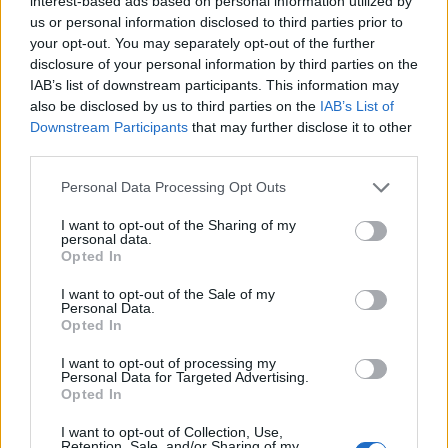
interest-based ads based on personal information utilized by
ολοκλήρωση της συνεργασίας του με τον
us or personal information disclosed to third parties prior to
τηλεοπτικό σταθμό γνωστοποίησε ο ίδιος μέσω
your opt-out. You may separately opt-out of the further
ανάρτησης στο Facebook.
disclosure of your personal information by third parties on the
ΠΕΡΙΣΣΌΤΕΡΑ ...
IAB’s list of downstream participants. This information may
also be disclosed by us to third parties on the
IAB’s List of
Downstream Participants
that may further disclose it to other
third parties.
Personal Data Processing Opt Outs
I want to opt-out of the Sharing of my
personal data.
Opted In
I want to opt-out of the Sale of my
Personal Data.
Opted In
I want to opt-out of processing my
Personal Data for Targeted Advertising.
Ποιοι είμαστε
Opted In
I want to opt-out of Collection, Use,
Retention, Sale, and/or Sharing of my