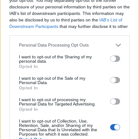
Ακυβέρνητο το “AEOLOS” στο Μυρτώο
your opt-out. You may separately opt-out of the further
disclosure of your personal information by third parties on the
πέλαγος: Στις 9 το βράδυ
IAB’s list of downstream participants. This information may
also be disclosed by us to third parties on the
IAB’s List of
Downstream Participants
that may further disclose it to other
third parties.
Η Συντακτική ομάδα του Libre
Personal Data Processing Opt Outs
6 Ιανουαρίου, 2020
I want to opt-out of the Sharing of my
personal data.
Στις 9 το βράδυ θα φτάσει ρυμουλκό σκάφος από
Opted In
τον Πειραιά, για να παράσχει βοήθεια στο
φορτηγό πλοίο “AEOLOS” σημαίας Marshall
I want to opt-out of the Sale of my
Islands που πλέει ακυβέρνητο λόγω, λόγω
Personal Data.
Opted In
απώλειας του πηδαλίου του, στη θαλάσσια
περιοχή βορειοανατολικά του ακρωτηρίου Μαλέα.
I want to opt-out of processing my
Το πλοίο είχε αποπλεύσει από λιμένα Diliskelesi
Personal Data for Targeted Advertising.
Τουρκίας με προορισμό τον λιμένα San Nicolas
Opted In
Αργεντινής έμφορτο με […]
I want to opt-out of Collection, Use,
Retention, Sale, and/or Sharing of my
ΠΕΡΙΣΣΌΤΕΡΑ ...
Personal Data that Is Unrelated with the
Purposes for which it was collected.