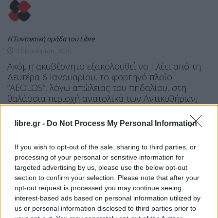
Η Συντακτική ομάδα του Libre
8 Ιανουαρίου, 2020
Ακόμη ακυβέρνητο εξακολουθεί να πλέει από τη
Δευτέρα 6 Ιανουαρίου, το φορτηγό πλοίο
“ΑEOLOS”, λόγω απώλειας του πηδαλίου, στη
θαλάσσια περιοχή ανατολικά των Αντικυθήρων,
καθώς οι καιρικές συνθήκες που επικρατούν στη
θαλάσσια περιοχή, δεν επέτρεψαν στα δύο
libre.gr -
Do Not Process My Personal Information
ρυμουλκά που έφθασαν στο σημείο, τη
ρυμούλκησή του στον όρμο Βάτικα Νεάπολης
If you wish to opt-out of the sale, sharing to third parties, or
Βοιών. Σήμερα το μεσημέρι, στο σημείο […]
processing of your personal or sensitive information for
ΠΕΡΙΣΣΌΤΕΡΑ ...
targeted advertising by us, please use the below opt-out
section to confirm your selection. Please note that after your
opt-out request is processed you may continue seeing
interest-based ads based on personal information utilized by
LIFE
us or personal information disclosed to third parties prior to