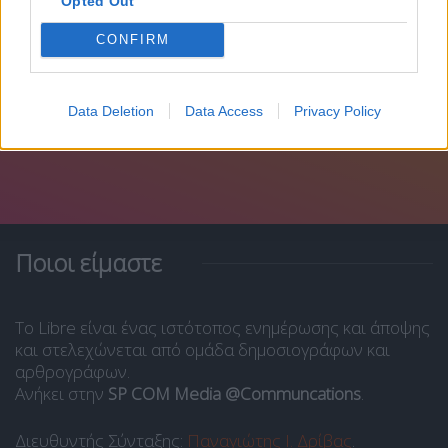
Opted Out
CONFIRM
Data Deletion
Data Access
Privacy Policy
Ποιοι είμαστε
Το Libre είναι ένας ιστότοπος ενημέρωσης και άποψης
και στελεχώνεται από ομάδα δημοσιογράφων και
αρθρογράφων.
Ανήκει στην
SP COM Media @Communcations
.
Διευθυντής Σύνταξης:
Παναγιώτης Ι. Δρίβας
.