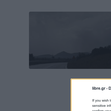
libre.gr -
D
If you wish 
sensitive in
confirm you