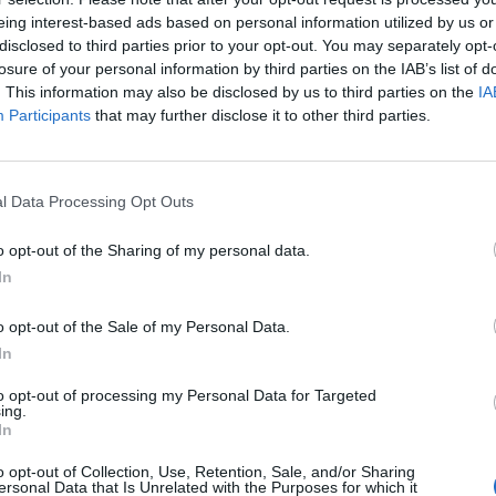
Τετάρτη ενώ από τη Δευτέρα θα ξεκινήσει
eing interest-based ads based on personal information utilized by us or
η […]
disclosed to third parties prior to your opt-out. You may separately opt-
losure of your personal information by third parties on the IAB’s list of
ΠΕΡΙΣΣΌΤΕΡΑ ...
. This information may also be disclosed by us to third parties on the
IA
Participants
that may further disclose it to other third parties.
ΕΙΔΉΣΕΙΣ
ΕΛΛΆΔΑ
Μεταβολή καιρού – Πού θα γίνει
l Data Processing Opt Outs
αισθητή η πτώση θερμοκρασίας
o opt-out of the Sharing of my personal data.
In
o opt-out of the Sale of my Personal Data.
In
Η Συντακτική ομάδα του Libre
21 Αυγούστου, 2022
to opt-out of processing my Personal Data for Targeted
ing.
Βροχές και τοπικές καταιγίδες στα βόρεια
In
αναμένουμε την Κυριακή ενώ βαθμιαία
τα καιρικά φαινόμενα θα επεκταθούν σε
o opt-out of Collection, Use, Retention, Sale, and/or Sharing
αρκετές περιοχές της ηπειρωτικής χώρας
ersonal Data that Is Unrelated with the Purposes for which it