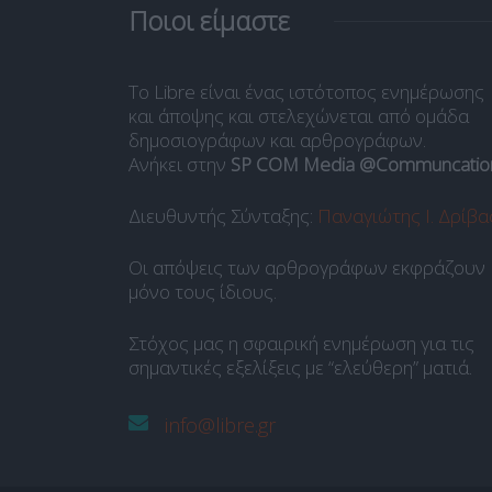
Ποιοι είμαστε
Το Libre είναι ένας ιστότοπος ενημέρωσης
και άποψης και στελεχώνεται από ομάδα
δημοσιογράφων και αρθρογράφων.
Ανήκει στην
SP COM Media @Communcatio
Διευθυντής Σύνταξης:
Παναγιώτης Ι. Δρίβα
Οι απόψεις των αρθρογράφων εκφράζουν
μόνο τους ίδιους.
Στόχος μας η σφαιρική ενημέρωση για τις
σημαντικές εξελίξεις με “ελεύθερη” ματιά.
info@libre.gr