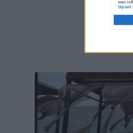
was col
Opted 