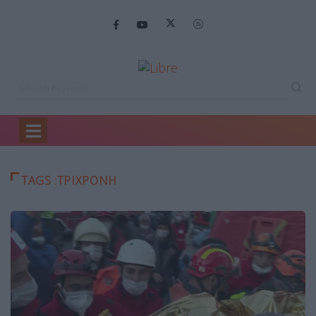
Home
τριχρονη
TAGS :ΤΡΙΧΡΟΝΗ