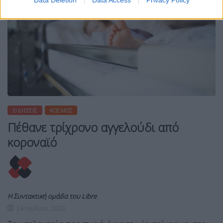
Data Deletion
Data Access
Privacy Policy
ΕΙΔΉΣΕΙΣ
ΚΌΣΜΟΣ
Πέθανε τρίχρονο αγγελούδι από
κοροναϊό
Η Συντακτική ομάδα του Libre
24 Ιουλίου, 2020