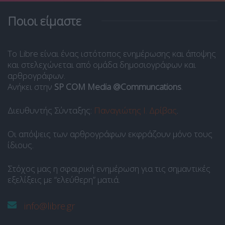
Ποιοι είμαστε
Το Libre είναι ένας ιστότοπος ενημέρωσης και άποψης
και στελεχώνεται από ομάδα δημοσιογράφων και
αρθρογράφων.
Ανήκει στην
SP COM Media @Communcations
.
Διευθυντής Σύνταξης:
Παναγιώτης Ι. Δρίβας
.
Οι απόψεις των αρθρογράφων εκφράζουν μόνο τους
ίδιους.
Στόχος μας η σφαιρική ενημέρωση για τις σημαντικές
εξελίξεις με “ελεύθερη” ματιά.
info@libre.gr