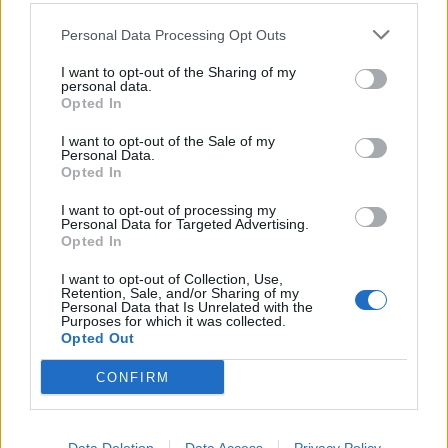
Personal Data Processing Opt Outs
Η Συντακτική ομάδα του Libre
I want to opt-out of the Sharing of my
25 Αυγούστου, 2020
personal data.
Opted In
Νέα στοιχεία έρχονται στο φως της δημοσιότητας
για το πώς το 3χρονο παιδί στο Αντίρριο που
I want to opt-out of the Sale of my
Personal Data.
διεσώθη από φέρι μποτ ξέφυγε από τον έλεγχο
Opted In
των γονιών του και απομακρύνθηκε τουλάχιστον
500 μέτρα από την ακτή με το φουσκωτό παιχνίδι.
I want to opt-out of processing my
Όπως αναφέρει το nspress.gr λίγο πριν
Personal Data for Targeted Advertising.
Opted In
παρασυρθεί από τα κύματα το κοριτσάκι έπαιζε
στην ακτή με […]
I want to opt-out of Collection, Use,
Retention, Sale, and/or Sharing of my
ΠΕΡΙΣΣΌΤΕΡΑ ...
Personal Data that Is Unrelated with the
Purposes for which it was collected.
Opted Out
CONFIRM