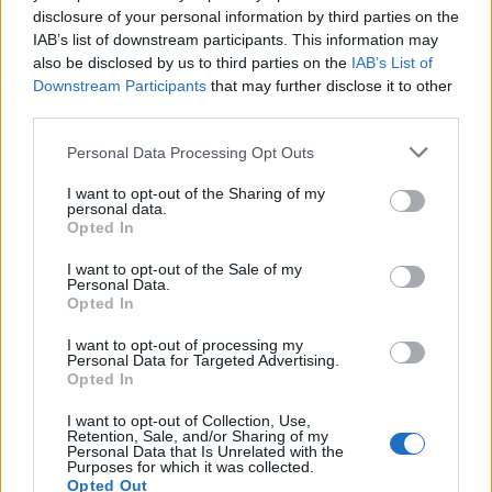
disclosure of your personal information by third parties on the
Με διαδικασίες εξπρές η μείωση της
IAB’s list of downstream participants. This information may
προκαταβολής φόρου από την
also be disclosed by us to third parties on the
IAB’s List of
Downstream Participants
that may further disclose it to other
third parties.
Personal Data Processing Opt Outs
Η Συντακτική ομάδα του Libre
I want to opt-out of the Sharing of my
personal data.
9 Αυγούστου, 2020
Opted In
Σε σημαντική επιτάχυνση της διαδικασίας
I want to opt-out of the Sale of my
μείωσης του συντελεστή προκαταβολής φόρου
Personal Data.
για τις επιχειρήσεις που την δικαιούνται και έχουν
Opted In
ήδη υποβάλει τη φορολογική τους δήλωση,
προχώρησε η Ανεξάρτητη Αρχή Δημοσίων
I want to opt-out of processing my
Personal Data for Targeted Advertising.
Εσόδων. Όπως αναφέρουν αρμόδιες πηγές,
Opted In
σύμφωνα με τον επιχειρησιακό σχεδιασμό και την
εγκύκλιο του διοικητή της ΑΑΔΕ, Γιώργου Πιτσιλή,
I want to opt-out of Collection, Use,
Retention, Sale, and/or Sharing of my
που θα δοθεί στη δημοσιότητα αύριο, αρκεί […]
Personal Data that Is Unrelated with the
Purposes for which it was collected.
ΠΕΡΙΣΣΌΤΕΡΑ ...
Opted Out