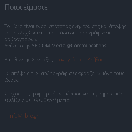
Ποιοι είμαστε
Το Libre είναι ένας ιστότοπος ενημέρωσης και άποψης
και στελεχώνεται από ομάδα δημοσιογράφων και
αρθρογράφων.
Ανήκει στην
SP COM Media @Communcations
.
Διευθυντής Σύνταξης:
Παναγιώτης Ι. Δρίβας
.
Οι απόψεις των αρθρογράφων εκφράζουν μόνο τους
ίδιους.
Στόχος μας η σφαιρική ενημέρωση για τις σημαντικές
εξελίξεις με “ελεύθερη” ματιά.
info@libre.gr