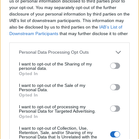
us or personal information disclosed to third parties prior to
your opt-out. You may separately opt-out of the further
disclosure of your personal information by third parties on the
IAB’s list of downstream participants. This information may
Η Συντακτική ομάδα του Libre
also be disclosed by us to third parties on the
IAB’s List of
26 Οκτωβρίου, 2025
Downstream Participants
that may further disclose it to other
Σύμφωνα με νέες οδηγίες του πανεπιστημίου του
third parties.
Σέφιλντ, οι φοιτητές που μελετούν βιβλικά και
Personal Data Processing Opt Outs
κλασικά κείμενα πρέπει να προειδοποιούνται για
τη βία και τους φόνους στη Βίβλο,
I want to opt-out of the Sharing of my
συμπεριλαμβανομένης και της σταύρωσης του
personal data.
Χριστού. Όπως αναφέρει η Daily Mail μέχρι
Opted In
πρότινος, οι φοιτητές της Αγγλικής Λογοτεχνίας
I want to opt-out of the Sale of my
προειδοποιούνταν για έργα κλασικών συγγραφέων
Personal Data.
όπως ο Όμηρος, ο Σαίξπηρ […]
Opted In
ΠΕΡΙΣΣΌΤΕΡΑ ...
I want to opt-out of processing my
Personal Data for Targeted Advertising.
Opted In
I want to opt-out of Collection, Use,
Retention, Sale, and/or Sharing of my
Personal Data that Is Unrelated with the