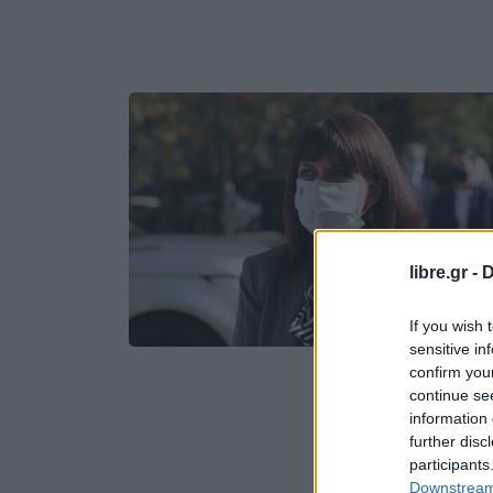
libre.gr -
D
If you wish 
sensitive in
confirm you
continue se
information 
further disc
participants
Downstream 