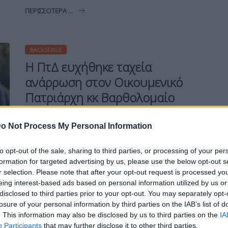
ΠΕΡΙΣΣΌΤΕΡΑ ...
BACKSTAGE
H ΠτΔ ευχήθηκε ταχεία
ανάρρωση στον Οικουμενικό
Πατριάρχη κκ Βαρθολομαίο
o Not Process My Personal Information
to opt-out of the sale, sharing to third parties, or processing of your per
Η Συντακτική ομάδα του Libre
formation for targeted advertising by us, please use the below opt-out s
4 Νοεμβρίου, 2021
r selection. Please note that after your opt-out request is processed y
Η Πρόεδρος της Δημοκρατίας Κατερίνα
eing interest-based ads based on personal information utilized by us or
Σακελλαροπούλου επικοινώνησε νωρίτερα
disclosed to third parties prior to your opt-out. You may separately opt-
σήμερα με την Α.Θ.Π. τον Οικουμενικό
losure of your personal information by third parties on the IAB’s list of
Πατριάρχη κκ Βαρθολομαίο, του ευχήθηκε
. This information may also be disclosed by us to third parties on the
IA
ταχεία ανάρρωση μετά την επέμβαση
Participants
that may further disclose it to other third parties.