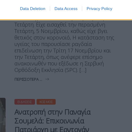
Ο Πατριάρχης των Σέρβων Ειρηναίος,
Data Deletion
Data Access
Privacy Policy
νοσηλευόταν με κοροναϊό σε νοσοκομείο
του Βελιγραδίου από την περασμένη
Τετάρτη. Είχε εισαχθεί την περασμένη
Τετάρτη, 5 Νοεμβρίου, καθώς είχε βγει
θετικός στον κορονοϊό, Η κατάσταση της
υγείας του παρουσίασε ραγδαία
επιδείνωση την Τρίτη 17 Νοεμβρίου και
την Τετάρτη, όπως ανέφερε επίσημο
ανακοινωθέν που εξέδωσε η Σερβική
Ορθόδοξη Εκκλησία (SPC). […]
ΠΕΡΙΣΣΌΤΕΡΑ ...
ΕΙΔΉΣΕΙΣ
ΚΌΣΜΟΣ
Ανατροπή στην Παναγία
Σουμελά: Επικοινωνία
Πατριάρχη με Ερντογάν