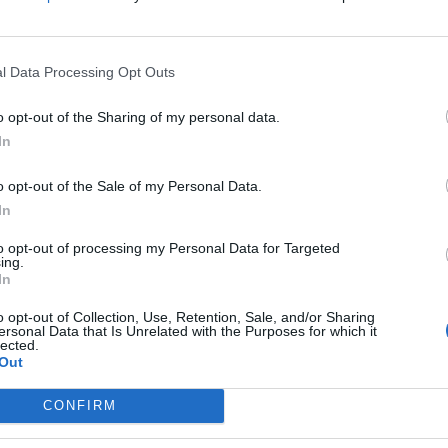
στην οποία υποβλήθηκε και εξέφρασε την
προσδοκία της να τον συναντήσει
σύντομα στην Αθήνα. Ο Οικουμενικός
l Data Processing Opt Outs
Πατριάρχης την ευχαρίστησε για τις ευχές
της και ανέφερε ότι προσβλέπει στην
o opt-out of the Sharing of my personal data.
προσεχή συνάντησή τους.
In
ΠΕΡΙΣΣΌΤΕΡΑ ...
o opt-out of the Sale of my Personal Data.
In
ΕΙΔΉΣΕΙΣ
ΚΌΣΜΟΣ
to opt-out of processing my Personal Data for Targeted
ing.
Πέθανε από κοροναϊό ο
In
Πατριάρχης Σέρβων Ειρηναίος
o opt-out of Collection, Use, Retention, Sale, and/or Sharing
ersonal Data that Is Unrelated with the Purposes for which it
lected.
Out
CONFIRM
Η Συντακτική ομάδα του Libre
20 Νοεμβρίου, 2020