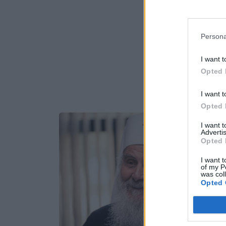
Persona
I want t
Opted 
I want t
Opted 
I want 
Advertis
Opted 
I want t
of my P
was col
Opted 