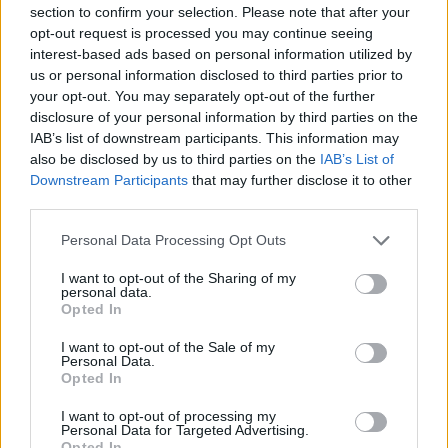
ξεπεράσουμε αυτούς, που δεν ξέρουν να χτίζουν
section to confirm your selection. Please note that after your
γέφυρες αλλά μόνο να γκρεμίζουν, για να
opt-out request is processed you may continue seeing
ανατείλει μια εποχή γόνιμου πολιτικού διαλόγου,
interest-based ads based on personal information utilized by
που θα απαντά στα πραγματικά κοινωνικά
us or personal information disclosed to third parties prior to
ζητήματα με το βλέμμα […]
your opt-out. You may separately opt-out of the further
disclosure of your personal information by third parties on the
ΠΕΡΙΣΣΌΤΕΡΑ ...
IAB’s list of downstream participants. This information may
also be disclosed by us to third parties on the
IAB’s List of
Downstream Participants
that may further disclose it to other
third parties.
1
2
Personal Data Processing Opt Outs
I want to opt-out of the Sharing of my
personal data.
Opted In
I want to opt-out of the Sale of my
Personal Data.
Opted In
I want to opt-out of processing my
Personal Data for Targeted Advertising.
Opted In