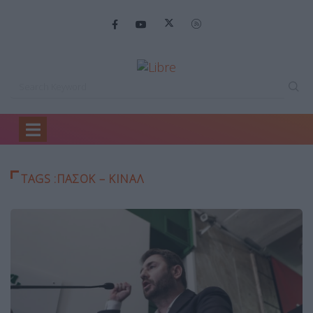
Home
πασοκ – κιναλ
TAGS :ΠΑΣΟΚ – ΚΙΝΑΛ