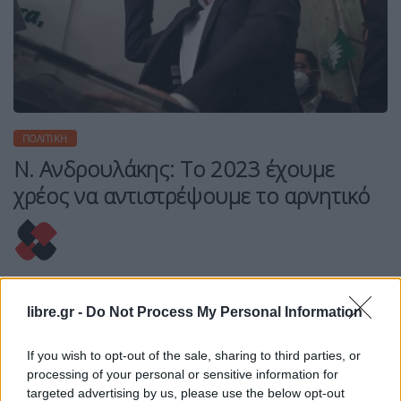
ΠΟΛΙΤΙΚΉ
Ν. Ανδρουλάκης: Το 2023 έχουμε
χρέος να αντιστρέψουμε το αρνητικό
Η Συντακτική ομάδα του Libre
libre.gr -
Do Not Process My Personal Information
31 Δεκεμβρίου, 2022
«Η πατρίδα μας πληρώνει εδώ και πάρα πολλά
If you wish to opt-out of the sale, sharing to third parties, or
χρόνια ακριβά τον λαϊκισμό και τον ελιτισμό. Τον
processing of your personal or sensitive information for
διχασμό και την τοξικότητα. Έχει έρθει η ώρα να
targeted advertising by us, please use the below opt-out