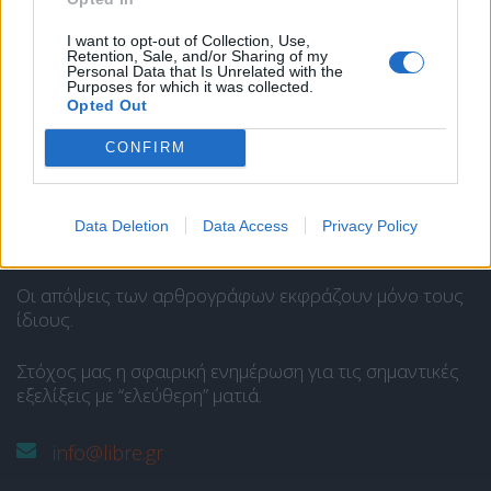
Ποιοι είμαστε
I want to opt-out of Collection, Use,
Retention, Sale, and/or Sharing of my
Personal Data that Is Unrelated with the
Purposes for which it was collected.
Opted Out
Το Libre είναι ένας ιστότοπος ενημέρωσης και άποψης
και στελεχώνεται από ομάδα δημοσιογράφων και
CONFIRM
αρθρογράφων.
Ανήκει στην
SP COM Media @Communcations
.
Data Deletion
Data Access
Privacy Policy
Διευθυντής Σύνταξης:
Παναγιώτης Ι. Δρίβας
.
Οι απόψεις των αρθρογράφων εκφράζουν μόνο τους
ίδιους.
Στόχος μας η σφαιρική ενημέρωση για τις σημαντικές
εξελίξεις με “ελεύθερη” ματιά.
info@libre.gr