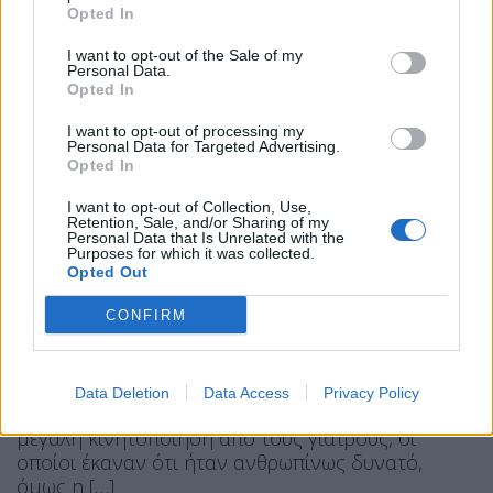
Opted In
ΕΙΔΉΣΕΙΣ
ΕΛΛΆΔΑ
I want to opt-out of the Sale of my
Θρήνος στο Ηράκλειο: Έσβησε βρέφος
Personal Data.
Opted In
13 ημερών
I want to opt-out of processing my
Personal Data for Targeted Advertising.
Opted In
I want to opt-out of Collection, Use,
Retention, Sale, and/or Sharing of my
Η Συντακτική ομάδα του Libre
Personal Data that Is Unrelated with the
Purposes for which it was collected.
3 Φεβρουαρίου, 2025
Opted Out
Τραγωδία σημειώθηκε στο Ηράκλειο Κρήτης, όπου
ένα βρέφος λίγων ημερών έφυγε από τη ζωή.
CONFIRM
Σύμφωνα με πληροφορίες του Creta24, το μόλις
13 ημερών βρέφος μεταφέρθηκε το βράδυ της
Κυριακής στο Βενιζέλειο Νοσοκομείο Ηρακλείου
Data Deletion
Data Access
Privacy Policy
από τους γονείς του σε βαριά κατάσταση. Υπήρξε
μεγάλη κινητοποίηση από τους γιατρούς, οι
οποίοι έκαναν ότι ήταν ανθρωπίνως δυνατό,
όμως η […]