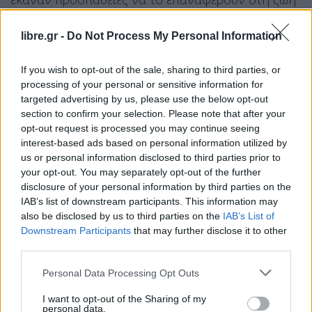
χωρίς αποτέλεσμα. Από τις μέχρι στιγμής
πληροφορίες, το βρέφος το ξέχασε στο
libre.gr -
Do Not Process My Personal Information
αυτοκίνητο η μητέρα του. Η γυναίκα είχε το μωρό
στο αμάξι της και […]
If you wish to opt-out of the sale, sharing to third parties, or
ΠΕΡΙΣΣΌΤΕΡΑ ...
processing of your personal or sensitive information for
targeted advertising by us, please use the below opt-out
section to confirm your selection. Please note that after your
opt-out request is processed you may continue seeing
interest-based ads based on personal information utilized by
us or personal information disclosed to third parties prior to
your opt-out. You may separately opt-out of the further
disclosure of your personal information by third parties on the
IAB’s list of downstream participants. This information may
also be disclosed by us to third parties on the
IAB’s List of
Downstream Participants
that may further disclose it to other
third parties.
Personal Data Processing Opt Outs
I want to opt-out of the Sharing of my
personal data.