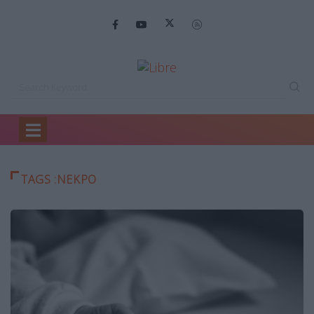
Home
Νεκρό
TAGS :ΝΕΚΡΌ