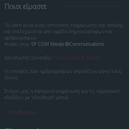
Ποιοι είμαστε
Το Libre είναι ένας ιστότοπος ενημέρωσης και άποψης
και στελεχώνεται από ομάδα δημοσιογράφων και
αρθρογράφων.
Ανήκει στην
SP COM Media @Communcations
.
Διευθυντής Σύνταξης:
Παναγιώτης Ι. Δρίβας
.
Οι απόψεις των αρθρογράφων εκφράζουν μόνο τους
ίδιους.
Στόχος μας η σφαιρική ενημέρωση για τις σημαντικές
εξελίξεις με “ελεύθερη” ματιά.
info@libre.gr