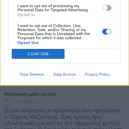
I want to opt-out of processing my
Personal Data for Targeted Advertising.
Opted In
I want to opt-out of Collection, Use,
Retention, Sale, and/or Sharing of my
Personal Data that Is Unrelated with the
Purposes for which it was collected.
Opted Out
LIFE
ΘΈΜΑ 3
“Σας ευχαριστώ για όλα, ήταν μια
CONFIRM
χρονιά δοκιμασίας” – Το
Data Deletion
Data Access
Privacy Policy
Η Συντακτική ομάδα του Libre
27 Δεκεμβρίου, 2025
Σε μια ανάρτηση με προσωπικό τόνο προχώρησε
ο Γιώργος Μαζωνάκης, λίγες ημέρες πριν
ολοκληρωθεί μια από τις πιο ταραχώδεις χρονιές