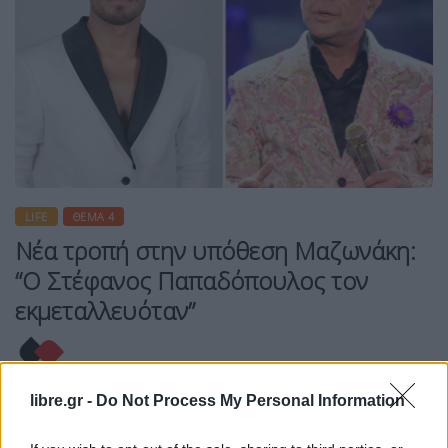
LIFE
ΘΈΜΑ 4
Νέα τροπή στην υπόθεση Μαζωνάκη:
“Ο Στέφανος Παπαδόπουλος τον
εκμεταλλευόταν”
libre.gr -
Do Not Process My Personal Information
Η Συντακτική ομάδα του Libre
29 Δεκεμβρίου, 2025