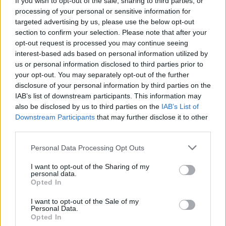
If you wish to opt-out of the sale, sharing to third parties, or
processing of your personal or sensitive information for
Νέα τροπή παίρνει η υπόθεση που έχει προκαλέσει
targeted advertising by us, please use the below opt-out
έντονο ενδιαφέρον στο καλλιτεχνικό ρεπορτάζ τις
section to confirm your selection. Please note that after your
τελευταίες εβδομάδες, μετά τη μαρτυρία
opt-out request is processed you may continue seeing
προσώπου που δηλώνει ότι γνωρίζει προσωπικά
interest-based ads based on personal information utilized by
τόσο τον Γιώργο Μαζωνάκη όσο και τον Στέφανο
us or personal information disclosed to third parties prior to
Παπαδόπουλο. Η μαρτυρία παρουσιάστηκε στην
your opt-out. You may separately opt-out of the further
εκπομπή του ΑΝΤ1 «Αποκαλύψεις» και ρίχνει φως
disclosure of your personal information by third parties on the
στις συνθήκες της συνεργασίας τους, λίγες ημέρες
IAB’s list of downstream participants. This information may
μετά τη μήνυση που έχει καταθέσει ο […]
also be disclosed by us to third parties on the
IAB’s List of
Downstream Participants
that may further disclose it to other
ΠΕΡΙΣΣΌΤΕΡΑ ...
third parties.
Personal Data Processing Opt Outs
I want to opt-out of the Sharing of my
personal data.
Opted In
I want to opt-out of the Sale of my
Personal Data.
Opted In