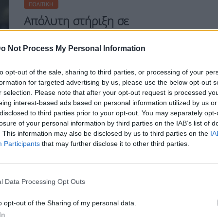
ΠΟΛΙΤΙΚΉ
Aπόλυτη στήριξη σε
Αναστασιάδη από Μέρκελ και
Κόντε για την
o Not Process My Personal Information
to opt-out of the sale, sharing to third parties, or processing of your per
formation for targeted advertising by us, please use the below opt-out s
r selection. Please note that after your opt-out request is processed y
Η Συντακτική ομάδα του Libre
eing interest-based ads based on personal information utilized by us or
disclosed to third parties prior to your opt-out. You may separately opt-
17 Σεπτεμβρίου, 2020
losure of your personal information by third parties on the IAB’s list of
Δύο σημαντικές τηλεφωνικές
. This information may also be disclosed by us to third parties on the
IA
επικοινωνίες, με την καγκελάριο της
Participants
that may further disclose it to other third parties.
Γερμανίας Άγγελα Μέρκελ και στη
συνέχεια με τον πρωθυπουργό της
Ιταλίας, Τζουζέπε Κόντε, είχε ο Πρόεδρος
l Data Processing Opt Outs
της Κυπριακής Δημοκρατίας Νίκος
Αναστασιάδης. Όπως αναφέρει σε γραπτή
o opt-out of the Sharing of my personal data.
του δήλωση ο διευθυντής του γραφείου
Τύπου του ΠτΔ Βίκτωρας Παπαδόπουλος,
In