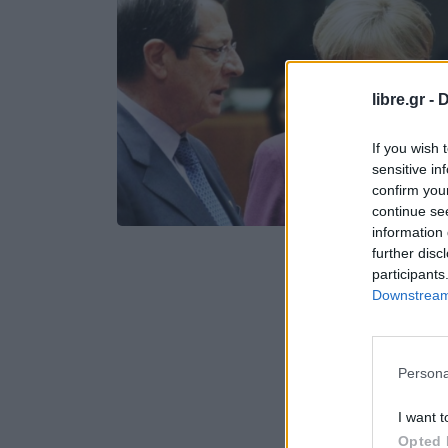
libre.gr -
D
If you wish 
sensitive in
confirm you
continue se
information 
further disc
participants
Downstream 
Persona
I want t
Opted 