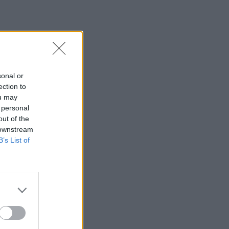
sonal or
ection to
ou may
 personal
out of the
 downstream
B’s List of