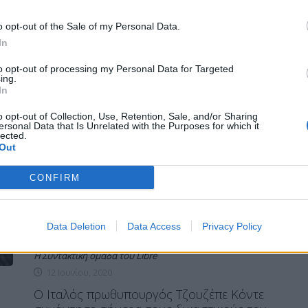
στη διάρκεια των τηλεφωνικών
συνδιαλέξεων τόσο η Γερμανίδα
o opt-out of the Sale of my Personal Data.
καγκελάριος όσο και […]
In
ΠΕΡΙΣΣΌΤΕΡΑ ...
to opt-out of processing my Personal Data for Targeted
ing.
In
o opt-out of Collection, Use, Retention, Sale, and/or Sharing
ΚΌΣΜΟΣ
ersonal Data that Is Unrelated with the Purposes for which it
Τρίωρη κατάθεση Κόντε σε
lected.
Out
εισαγγελική έρευνα για την
ολιγωρία στο
CONFIRM
Data Deletion
Data Access
Privacy Policy
Η Συντακτική ομάδα του Libre
12 Ιουνίου, 2020
Ο Ιταλός πρωθυπουργός Τζουζέπε Κόντε