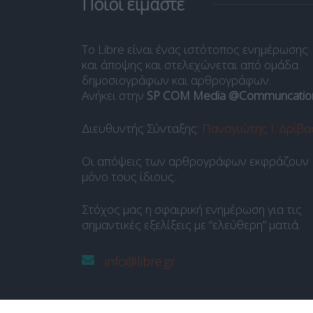
Ποιοι είμαστε
Το Libre είναι ένας ιστότοπος ενημέρωσης
και άποψης και στελεχώνεται από ομάδα
δημοσιογράφων και αρθρογράφων.
Ανήκει στην
SP COM Media @Communcatio
Διευθυντής Σύνταξης:
Παναγιώτης Ι. Δρίβα
Οι απόψεις των αρθρογράφων εκφράζουν
μόνο τους ίδιους.
Στόχος μας η σφαιρική ενημέρωση για τις
σημαντικές εξελίξεις με “ελεύθερη” ματιά.
info@libre.gr