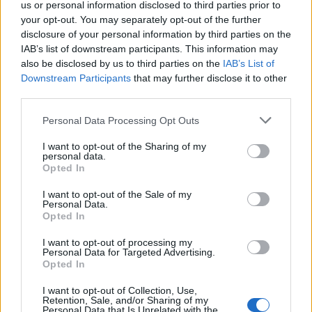
us or personal information disclosed to third parties prior to
your opt-out. You may separately opt-out of the further
disclosure of your personal information by third parties on the
IAB’s list of downstream participants. This information may
ΟΙΚΟΝΟΜΊΑ
also be disclosed by us to third parties on the
IAB’s List of
Η σινοαμερικανική διένεξη οδηγεί στο
Downstream Participants
that may further disclose it to other
“κόκκινο” τα ευρωπαϊκά ταμπλό
third parties.
Personal Data Processing Opt Outs
I want to opt-out of the Sharing of my
personal data.
Opted In
Η Συντακτική ομάδα του Libre
4 Μαΐου, 2020
I want to opt-out of the Sale of my
Personal Data.
Βουτιά κάνουν σήμερα τα ευρωπαϊκά
Opted In
χρηματιστήρια, καθώς οι επενδυτές επέστρεψαν
από την αργία της Πρωτομαγιάς και βρέθηκαν
I want to opt-out of processing my
προ μίας νέας διαμάχης των ΗΠΑ και της Κίνας
Personal Data for Targeted Advertising.
Opted In
για την κρίση του κορονοϊού, η οποία προκάλεσε
μεγάλη πτώση των μετοχών των κλάδων που
I want to opt-out of Collection, Use,
επηρεάζονται ιδιαίτερα από τον οικονομικό
Retention, Sale, and/or Sharing of my
Personal Data that Is Unrelated with the