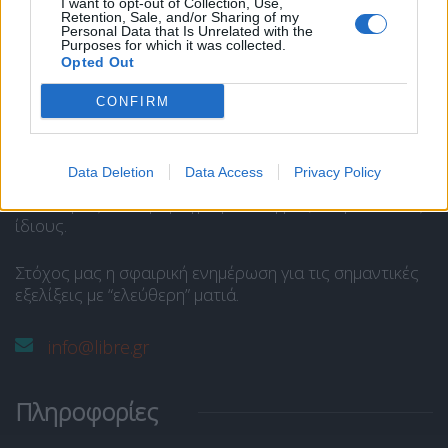
I want to opt-out of Collection, Use,
Retention, Sale, and/or Sharing of my
Personal Data that Is Unrelated with the
Το Libre είναι ένας ιστότοπος ενημέρωσης και άποψης
Purposes for which it was collected.
Opted Out
και στελεχώνεται από ομάδα δημοσιογράφων και
αρθρογράφων.
CONFIRM
Ανήκει στην
SP COM Media @Communcations
.
Διευθυντής Σύνταξης:
Παναγιώτης Ι. Δρίβας
.
Data Deletion
Data Access
Privacy Policy
Οι απόψεις των αρθρογράφων εκφράζουν μόνο τους
ίδιους.
Στόχος μας η σφαιρική ενημέρωση για τις σημαντικές
εξελίξεις με “ελεύθερη” ματιά.
info@libre.gr
Πληροφορίες