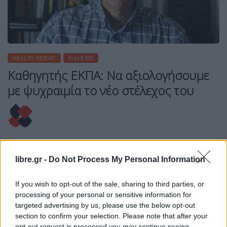
HEALTH REPORT
ΕΙΔΉΣΕΙΣ
Καθηγητής ΕΚΠΑ: Να αξιολογήσουμε
με ψυχραιμία το νέο στέλεχος του
Η Συντακτική ομάδα του Libre
22 Δεκεμβρίου, 2020
libre.gr -
Do Not Process My Personal Information
Την αξιολόγηση με ιδιαίτερη προσοχή των
επιστημονικών δεδομένων που θα προκύψουν
If you wish to opt-out of the sale, sharing to third parties, or
από τις εργαστηριακές αναλύσεις, χωρίς πανικό,
processing of your personal or sensitive information for
targeted advertising by us, please use the below opt-out
σχετικά με την μετάλλαξη στελέχους του ιού SARS-
section to confirm your selection. Please note that after your
CoV-2 που εντοπίστηκε στο Ηνωμένο Βασίλειο
opt-out request is processed you may continue seeing