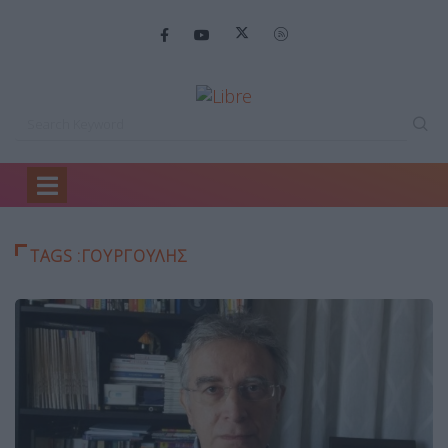
Home
γουργουλης
TAGS :ΓΟΥΡΓΟΥΛΗΣ