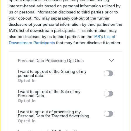
συστήνει ο Βασίλης Γοργούλης καθηγητής
interest-based ads based on personal information utilized by
Ιστολογίας Ιατρικής Σχολής ΕΚΠΑ , υπό την
us or personal information disclosed to third parties prior to
καθοδήγηση του οποίου δημιουργήθηκε το
your opt-out. You may separately opt-out of the further
ελληνικό γρήγορο τεστ ανίχνευσης της covid-19 ,
disclosure of your personal information by third parties on the
μιλώντας […]
IAB’s list of downstream participants. This information may
ΠΕΡΙΣΣΌΤΕΡΑ ...
also be disclosed by us to third parties on the
IAB’s List of
Downstream Participants
that may further disclose it to other
third parties.
Personal Data Processing Opt Outs
I want to opt-out of the Sharing of my
personal data.
Opted In
I want to opt-out of the Sale of my
Personal Data.
Opted In
I want to opt-out of processing my
Personal Data for Targeted Advertising.
Opted In
Ποιοι είμαστε