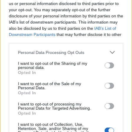
us or personal information disclosed to third parties prior to
βγήκε από το νοσοκομείο στο Κουίνσλαντ και
your opt-out. You may separately opt-out of the further
ξεκουράζεται σε σπίτι που νοίκιασε στην περιοχή.
disclosure of your personal information by third parties on the
Ο βραβευμένος με Όσκαρ ηθοποιός και η
IAB’s list of downstream participants. This information may
ελληνικής καταγωγής σύζυγός του, θα
also be disclosed by us to third parties on the
IAB’s List of
παραμείνουν σε καραντίνα εντός της οικίας για
Downstream Participants
that may further disclose it to other
[…]
third parties.
ΠΕΡΙΣΣΌΤΕΡΑ ...
Personal Data Processing Opt Outs
I want to opt-out of the Sharing of my
personal data.
Opted In
I want to opt-out of the Sale of my
Personal Data.
Opted In
I want to opt-out of processing my
Personal Data for Targeted Advertising.
Opted In
I want to opt-out of Collection, Use,
Retention, Sale, and/or Sharing of my