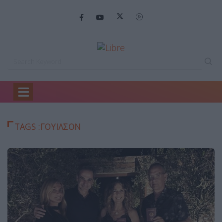
Home
γουιλσον
TAGS :ΓΟΥΙΛΣΟΝ