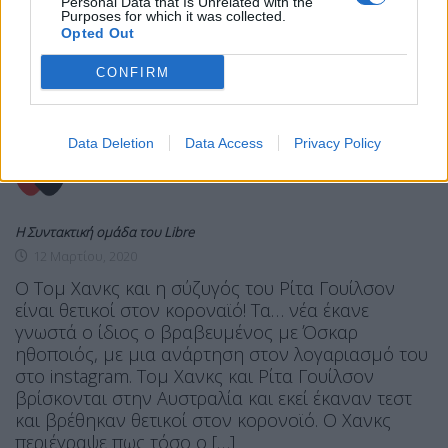
Personal Data that Is Unrelated with the
Purposes for which it was collected.
Opted Out
LIFE
ΘΈΜΑ 1
CONFIRM
Θετικοί στον κοροναϊό Τομ Χάνκς και
Ρίτα Γουίλσον
Data Deletion
Data Access
Privacy Policy
Η Συντακτική ομάδα του Libre
12 Μαρτίου, 2020
Ο Τομ Χανκς και η σύζυγός του Ρίτα Γουίλσον
είναι θετικοί στον κοροναϊό! Τα… νέα έκανε
γνωστά ο ίδιος ο βραβευμένος με Όσκαρ
ηθοποιός, με μια ανάρτηση στον λογαριασμό του
στο instagram. Τομ Χανκς και Ρίτα Γουίλσον
βρίσκονται στην Αυστραλία και εκεί έκαναν τεστ
και βρέθηκαν θετικοί στον κορονοϊό. Ο Χανκς
περιέγραψε πως τόσο ο […]