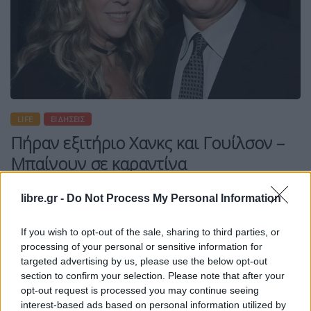
LIFE
ΕΙΔΉΣΕΙΣ
Πήραν εξιτήριο Χανκς και Γουίλσον –
Μπαίνουν σε καραντίνα
libre.gr -
Do Not Process My Personal Information
If you wish to opt-out of the sale, sharing to third parties, or
Η Συντακτική ομάδα του Libre
processing of your personal or sensitive information for
17 Μαρτίου, 2020
targeted advertising by us, please use the below opt-out
Όπως αναφέρει το Reuters, που επικαλείται το
section to confirm your selection. Please note that after your
περιοδικό People, το διάσημο ζευγάρι Τομ Χανκς
opt-out request is processed you may continue seeing
interest-based ads based on personal information utilized by
και Ρίτα Γουίλσο, που μολύνθηκε με τον κοροναϊό,