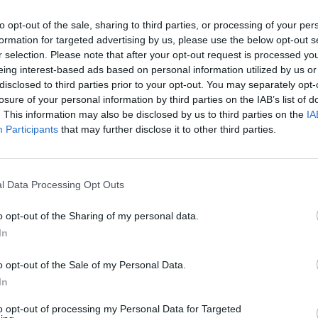
ανατιμήσεις όπως εκτιμούν παράγοντες
της αγοράς, με στόχο η απόφαση αυτή να
to opt-out of the sale, sharing to third parties, or processing of your per
ανακόψει τις παράλληλες εξαγωγές οι
formation for targeted advertising by us, please use the below opt-out s
οποίες οφείλονται σε τόσο μεγάλο βαθμό
r selection. Please note that after your opt-out request is processed y
διότι οι τιμές των φαρμάκων είναι πολύ
eing interest-based ads based on personal information utilized by us or
χαμηλότερες στη χώρα […]
disclosed to third parties prior to your opt-out. You may separately opt-
losure of your personal information by third parties on the IAB’s list of
ΠΕΡΙΣΣΌΤΕΡΑ ...
. This information may also be disclosed by us to third parties on the
IA
Participants
that may further disclose it to other third parties.
HEADLINES
ΠΟΛΙΤΙΚΉ
Ιδιωτικά ιατρεία στο ΕΣΥ –
l Data Processing Opt Outs
Κατατέθηκε το νομοσχέδιο
o opt-out of the Sharing of my personal data.
Γκάγκα χωρίς
In
o opt-out of the Sale of my Personal Data.
In
Η Συντακτική ομάδα του Libre
to opt-out of processing my Personal Data for Targeted