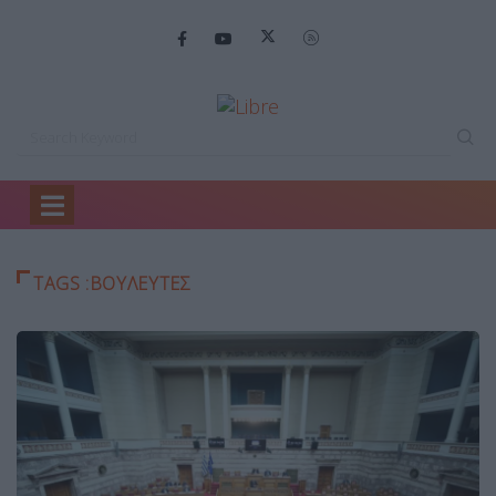
Home
βουλευτές
TAGS :ΒΟΥΛΕΥΤΈΣ