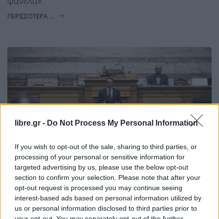
φανέλα».
ΠΕΡΙΣΣΌΤΕΡΑ ...
libre.gr -
Do Not Process My Personal Information
If you wish to opt-out of the sale, sharing to third parties, or
processing of your personal or sensitive information for
targeted advertising by us, please use the below opt-out
section to confirm your selection. Please note that after your
opt-out request is processed you may continue seeing
ΠΟΛΙΤΙΚΉ
ΘΈΜΑ 2
interest-based ads based on personal information utilized by
Συνεδρίαση ΚΟ ΝΔ: Ο Μητσοτάκης
us or personal information disclosed to third parties prior to
your opt-out. You may separately opt-out of the further