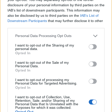
θέτει τη μεταρρυθμιστική ατζέντα,
disclosure of your personal information by third parties on the
απαντά
IAB’s list of downstream participants. This information may
also be disclosed by us to third parties on the
IAB’s List of
Downstream Participants
that may further disclose it to other
third parties.
Personal Data Processing Opt Outs
Η Συντακτική ομάδα του Libre
7 Μαΐου, 2026
I want to opt-out of the Sharing of my
personal data.
Η συνεδρίαση θα ξεκινήσει στις 11 με τις ομιλίες
Opted In
του γραμματέα της Κ.Ο. Μάξιμου Χαρακόπουλου
I want to opt-out of the Sale of my
και του πρωθυπουργού, ενώ αμέσως μετά ο
Personal Data.
εισηγητής της ΝΔ για τη Συνταγματική
Opted In
Αναθεώρηση Ευριπίδης Στυλιανίδης θα
παρουσιάσει τους βασικούς άξονες της πρότασης
I want to opt-out of processing my
Personal Data for Targeted Advertising.
της κυβερνητικής πλειοψηφίας. Ο Κυριάκος
Opted In
Μητσοτάκης αναμένεται να δώσει το γενικό
πολιτικό και θεσμικό στίγμα, συνδέοντας τη
I want to opt-out of Collection, Use,
Retention, Sale, and/or Sharing of my
διαδικασία της αναθεώρησης με το συνέδριο της
Personal Data that Is Unrelated with the
ΝΔ στις 15-17 Μαΐου και τον ορίζοντα των
Purposes for which it was collected.
Opted Out