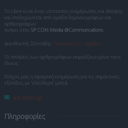
Το Libre είναι ένας ιστότοπος ενημέρωσης και άποψης
και στελεχώνεται από ομάδα δημοσιογράφων και
αρθρογράφων.
Ανήκει στην
SP COM Media @Communcations
.
Διευθυντής Σύνταξης:
Παναγιώτης Ι. Δρίβας
.
Οι απόψεις των αρθρογράφων εκφράζουν μόνο τους
ίδιους.
Στόχος μας η σφαιρική ενημέρωση για τις σημαντικές
εξελίξεις με “ελεύθερη” ματιά.
info@libre.gr
Πληροφορίες