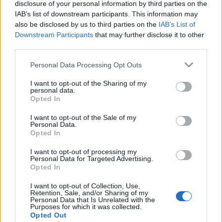
disclosure of your personal information by third parties on the
υπομνήματα.
IAB’s list of downstream participants. This information may
also be disclosed by us to third parties on the
IAB’s List of
Υπενθυμίζεται ότι στις περιπτώσεις του Κ.
Τζαβέλλα
Downstream Participants
that may further disclose it to other
και του Θ.
Δεμίρη
, ο μεν πρωτος αρνήθηκε να
third parties.
παραστεί επικαλούμενος με υπόμνημα του
Personal Data Processing Opt Outs
λόγους συνταγματικής τάξης και διάκρισης των
I want to opt-out of the Sharing of my
εξουσιών, ο δε δεύτερος παρέστη και απάντησε
personal data.
Opted In
στα ερωτήματα της αντιπολίτευσης σε μια
συνεδρίαση κεκλεισμένων των θυρών.
I want to opt-out of the Sale of my
Personal Data.
Τα επιχειρήματα της ΝΔ για Ντίλιαν,
Opted In
Δημητριάδη
I want to opt-out of processing my
Personal Data for Targeted Advertising.
Opted In
Στη σημερινή συνεδρίαση σύμφωνα με
πληροφορίες, – για την περίπτωση του
Τ.
I want to opt-out of Collection, Use,
Retention, Sale, and/or Sharing of my
Ντίλιαν,
ιδρυτή της εταρείας
Intellexa
που
Personal Data that Is Unrelated with the
Purposes for which it was collected.
εμπορεύεται το λογισμικό παρακολούθησης
Opted Out