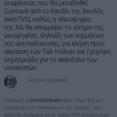
Διαφάνειας
που θα μεταδοθεί
ζωντανά από το Κανάλι της Βουλής
(webTV3)
,
καθώς η πλειοψηφία
της
ΝΔ
θα απορρίψει το αίτημα της
μειοψηφίας, δηλαδή των κομμάτων
της αντιπολίτευσης, για κλήση προς
ακρόαση των
Ταλ Ντίλιαν
και
Γρηγόρη
Δημητριάδη
για το σκάνδαλο των
υποκλοπών.
Ανδρέας Μαραθιάς
Σύσσωμη η
αντιπολίτευση
κάνει λόγο ήδη για
παράβαση του Κανονισμού της Βουλής, που
καθιστά σύμφωνα με το άρθρο 41Α υποχρεωτική