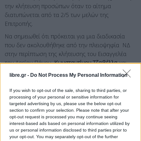
την κλήτευση προσώπων όταν το αίτημα
διατυπώνεται από τα 2/5 των μελών της
Επιτροπής.
Να σημειωθεί ότι πρόκειται για μια διαδικασία
που δεν ακολουθήθηκε από την πλειοψηφία ΝΔ
στην περίπτωση της κλήτευσης του Εισαγγελέα
του Αρείου Πάγου,
Κωνσταντίνου Τζαβέλλα
και
του διοικητή της ΕΥΠ,
Θεμιστοκλή Δεμίρη
, πριν
libre.gr -
Do Not Process My Personal Information
από ενάμισι μήνα περίπου, αφού τότε δεν
μεσολάβησε συνεδρίαση της Επιτροπής
If you wish to opt-out of the sale, sharing to third parties, or
προκειμένου να εξετάσει τη… “βασιμότητα” της
processing of your personal or sensitive information for
targeted advertising by us, please use the below opt-out
κλήτευσης.
section to confirm your selection. Please note that after your
opt-out request is processed you may continue seeing
Άλλωστε οι κλήσεις με βάση το
41Α
μπορεί να
interest-based ads based on personal information utilized by
us or personal information disclosed to third parties prior to
είναι υποχρεωτικές, αλλά στο τέλος οι κληθέντες
your opt-out. You may separately opt-out of the further
μπορεί να μην παραστούν και να στείλουν