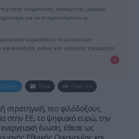
ς τεχνητής νοημοσύνης, απαιτώντας μεγάλες
χρονισμό για να αντιμετωπιστούν οι
δημιουργίας ευρωπαϊκών τεχνολογικών
 για ανάπτυξη, καθώς και γρήγορης εφαρμογής
–
Bluesky
Email
Copy Link
κή στρατηγική, πιο φιλόδοξους
μα στην ΕΕ, το ψηφιακό ευρώ, την
ενεργειακή ένωση, έθεσε ως
πουργός Εθνικής Οικονομίας και