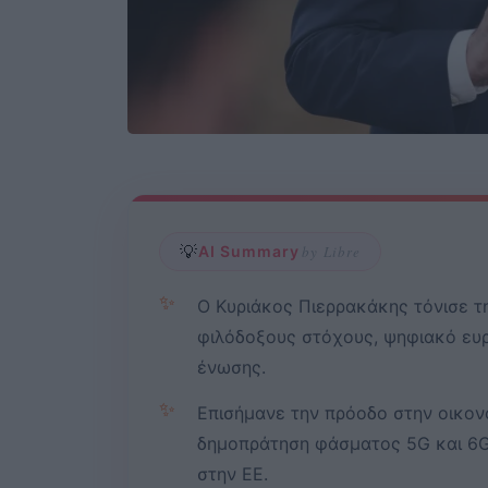
💡
AI Summary
by Libre
✨
Ο Κυριάκος Πιερρακάκης τόνισε τ
φιλόδοξους στόχους, ψηφιακό ευρ
ένωσης.
✨
Επισήμανε την πρόοδο στην οικον
δημοπράτηση φάσματος 5G και 6G
στην ΕΕ.