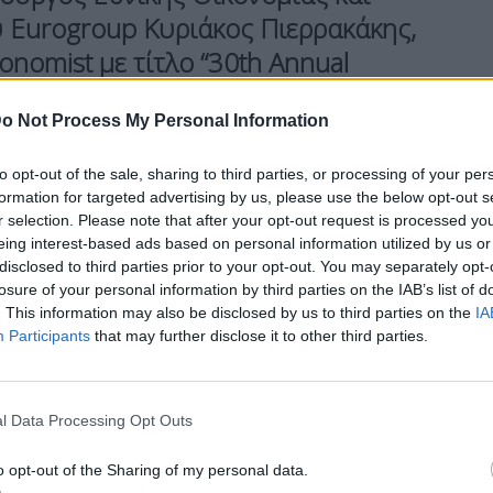
 Eurogroup Κυριάκος Πιερρακάκης,
nomist με τίτλο “30th Annual
ess in an age of upheaval |
o Not Process My Personal Information
y”, που πραγματοποιείται στην
to opt-out of the sale, sharing to third parties, or processing of your per
formation for targeted advertising by us, please use the below opt-out s
r selection. Please note that after your opt-out request is processed y
 εκθέσεις των Ενρίκο Λέτα και Μάριο Ντράγκι,
eing interest-based ads based on personal information utilized by us or
ατολισμός, όμως το κρίσιμο ερώτημα είναι η
disclosed to third parties prior to your opt-out. You may separately opt-
losure of your personal information by third parties on the IAB’s list of
οι, Ενρίκο Λέτα και Μάριο Ντράγκι όρισαν αυτές
. This information may also be disclosed by us to third parties on the
IA
ν παραδοτέων. Το ερώτημα είναι έως πότε, πόσο
Participants
that may further disclose it to other third parties.
νέφερε.
l Data Processing Opt Outs
σε κρίσιμα μέτωπα της ευρωπαϊκής οικονομικής
o opt-out of the Sharing of my personal data.
ου προοδεύουν, η ολοκλήρωση της αγοράς και