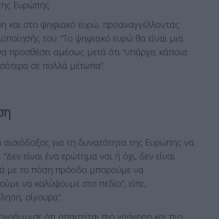
της Ευρώπης.
αση και στο ψηφιακό ευρώ, προαναγγέλλοντας
λοποίησής του. “Το ψηφιακό ευρώ θα είναι μια
 να προσθέσει αμέσως μετά ότι “υπάρχει κάποια
σότερα σε πολλά μέτωπα”.
ση
ά αισιόδοξος για τη δυνατότητα της Ευρώπης να
 “Δεν είναι ένα ερώτημα ναι ή όχι, δεν είναι
κά με το πόση πρόοδο μπορούμε να
με να καλύψουμε στο πεδίο”, είπε,
ληση, σίγουρα”.
ογράμμισε ότι απαιτείται πιο γρήγορη και πιο