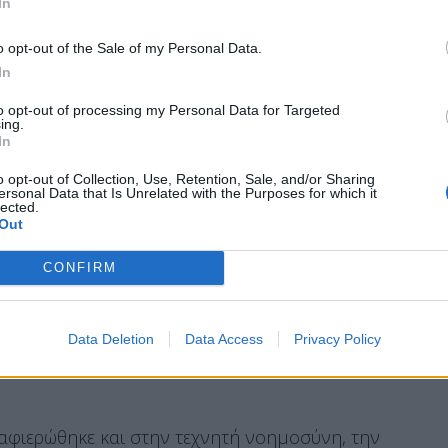
In
σει αυτό σε επίπεδο Ecofin και Eurogroup”,
o opt-out of the Sale of my Personal Data.
In
to opt-out of processing my Personal Data for Targeted
ing.
In
ν πρότασή του για κοινή δημοπράτηση του
o opt-out of Collection, Use, Retention, Sale, and/or Sharing
ersonal Data that Is Unrelated with the Purposes for which it
Ευρώπη. Όπως σημείωσε, “καθώς αναζητούμε
lected.
Out
δημοσιονομικό, ίσως πρέπει να σκεφτούμε με
 κεντρικό σύστημα δημοπρασιών και έτσι να
CONFIRM
ένα ποσό” για την ανάπτυξη Τεχνολογιών στην
ς και ένα πιο ανταγωνιστικό πλαίσιο, ώστε να
Data Deletion
Data Access
Privacy Policy
νισε.
αφιερώθηκε και στην τεχνητή νοημοσύνη, την