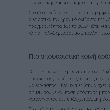
οικονομικής και θεσμικής στρατηγικής 
Στο ίδιο πλαίσιο, έδωσε ιδιαίτερη έμφ
ουσιαστικά τον χρονικό ορίζοντα της υ
πραγματικότητα έως το 2029”, είπε, για
κίνηση, αλλά χρειαζόμαστε πολλά περισ
Πιο αποφασιστική κοινή δρά
Ο κ. Πιερρακάκης εμφανίστηκε συνολικ
προχωρήσει, παρά τις εξωτερικές πιέσεις.
μαύρο-άσπρο. Είναι ένα ερώτημα σχετι
σημειώσουμε και πόση απόσταση μπορού
καταλήγοντας ότι “υπάρχει πολιτική βού
Στο πεδίο της ενέργειας, ο υπουργός υπ